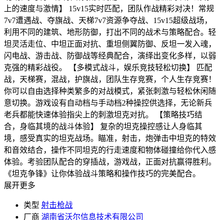
上的速度与激情】 15v15实时匹配，团队作战精彩对决！常规
7v7遭遇战、夺旗战、天梯7v7资源争夺战、15v15超级战场，
利用不同的建筑、地形防御，打出不同的战术与策略配合。轻
坦灵活走位、中坦正面对抗、重坦侧翼防御、反坦一发入魂，
闪电战、游击战、防御战等经典配合，演绎出变化多样，以弱
克强的精彩战役。 【多模式战斗，娱乐竞技轻松切换】 匹配
战，天梯赛，混战，护旗战，团队生存竞赛，个人生存竞赛！
你可以自由选择种类繁多的对战模式，紧张刺激与轻松休闲随
意切换。游戏设有自动档与手动档2种操控供选择，无论新兵
老兵都能快速体验指尖上的刺激坦克对抗。 【策略技巧结
合，身临其境的战斗体验】 复杂的坦克操控感让人身临其
境，感受真实的坦克战场。瞄准，射击，炮弹击中坦克的特效
和音效结合，操作不同坦克的行走速度和物体碰撞给你代入感
体验。考验团队配合的穿插战，游戏战，正面对抗赢得胜利。
《坦克争锋》让你体验战斗策略和操作技巧的完美配合。
展开更多
类型
射击枪战
厂商
湖南省沃尔信息技术有限公司