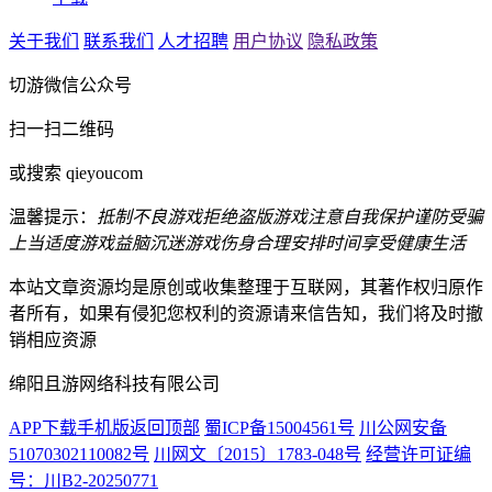
关于我们
联系我们
人才招聘
用户协议
隐私政策
切游微信公众号
扫一扫二维码
或搜索 qieyoucom
温馨提示：
抵制不良游戏
拒绝盗版游戏
注意自我保护
谨防受骗
上当
适度游戏益脑
沉迷游戏伤身
合理安排时间
享受健康生活
本站文章资源均是原创或收集整理于互联网，其著作权归原作
者所有，如果有侵犯您权利的资源请来信告知，我们将及时撤
销相应资源
绵阳且游网络科技有限公司
APP下载
手机版
返回顶部
蜀ICP备15004561号
川公网安备
51070302110082号
川网文〔2015〕1783-048号
经营许可证编
号：川B2-20250771