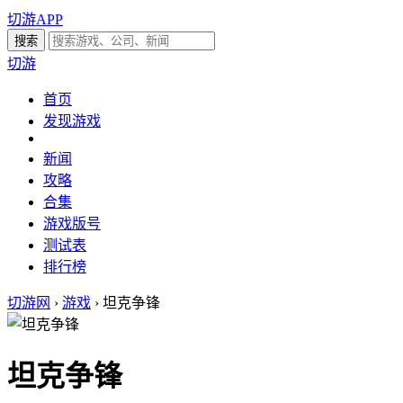
切游APP
切游
首页
发现游戏
新闻
攻略
合集
游戏版号
测试表
排行榜
切游网
›
游戏
›
坦克争锋
坦克争锋