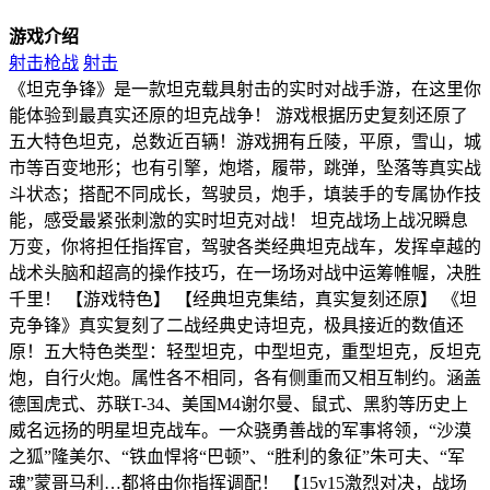
游戏介绍
射击枪战
射击
《坦克争锋》是一款坦克载具射击的实时对战手游，在这里你
能体验到最真实还原的坦克战争！ 游戏根据历史复刻还原了
五大特色坦克，总数近百辆！游戏拥有丘陵，平原，雪山，城
市等百变地形；也有引擎，炮塔，履带，跳弹，坠落等真实战
斗状态；搭配不同成长，驾驶员，炮手，填装手的专属协作技
能，感受最紧张刺激的实时坦克对战！ 坦克战场上战况瞬息
万变，你将担任指挥官，驾驶各类经典坦克战车，发挥卓越的
战术头脑和超高的操作技巧，在一场场对战中运筹帷幄，决胜
千里！ 【游戏特色】 【经典坦克集结，真实复刻还原】 《坦
克争锋》真实复刻了二战经典史诗坦克，极具接近的数值还
原！五大特色类型：轻型坦克，中型坦克，重型坦克，反坦克
炮，自行火炮。属性各不相同，各有侧重而又相互制约。涵盖
德国虎式、苏联T-34、美国M4谢尔曼、鼠式、黑豹等历史上
威名远扬的明星坦克战车。一众骁勇善战的军事将领，“沙漠
之狐”隆美尔、“铁血悍将“巴顿”、“胜利的象征”朱可夫、“军
魂”蒙哥马利…都将由你指挥调配！ 【15v15激烈对决，战场