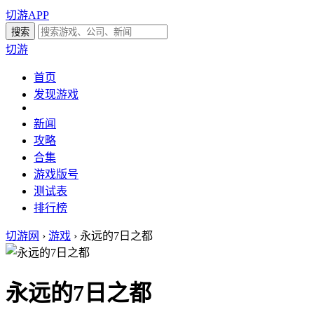
切游APP
切游
首页
发现游戏
新闻
攻略
合集
游戏版号
测试表
排行榜
切游网
›
游戏
›
永远的7日之都
永远的7日之都