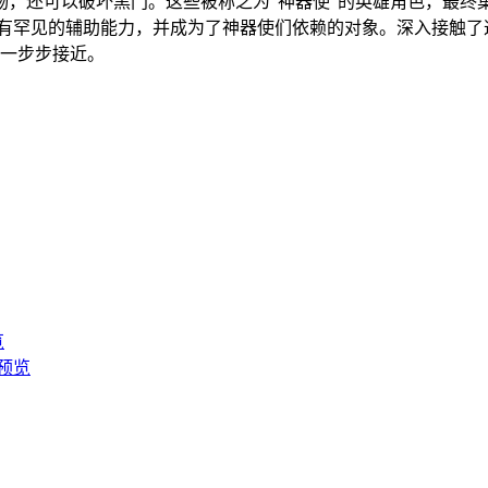
，还可以破坏黑门。这些被称之为“神器使”的英雄角色，最终集
拥有罕见的辅助能力，并成为了神器使们依赖的对象。深入接触了
正一步步接近。
预览