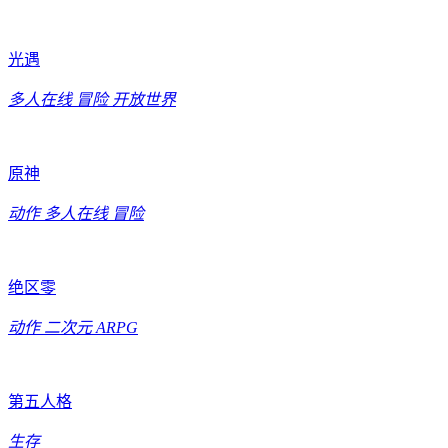
光遇
多人在线
冒险
开放世界
原神
动作
多人在线
冒险
绝区零
动作
二次元
ARPG
第五人格
生存