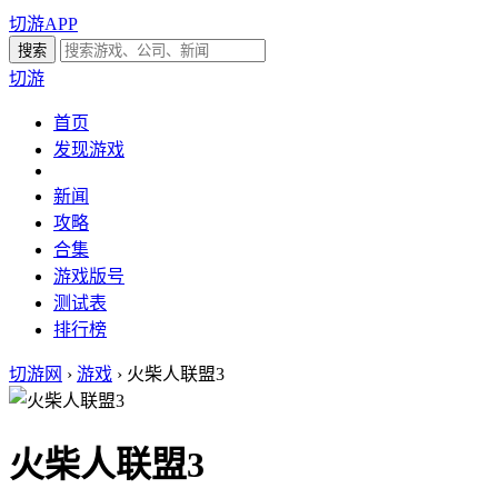
切游APP
切游
首页
发现游戏
新闻
攻略
合集
游戏版号
测试表
排行榜
切游网
›
游戏
›
火柴人联盟3
火柴人联盟3