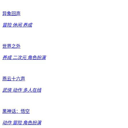
异象回声
冒险
休闲
养成
世界之外
养成
二次元
角色扮演
燕云十六声
武侠
动作
多人在线
黑神话：悟空
动作
冒险
角色扮演