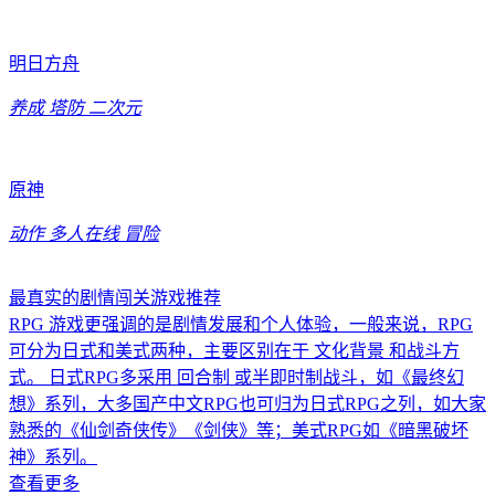
明日方舟
养成
塔防
二次元
原神
动作
多人在线
冒险
最真实的剧情闯关游戏推荐
RPG 游戏更强调的是剧情发展和个人体验，一般来说，RPG
可分为日式和美式两种，主要区别在于 文化背景 和战斗方
式。 日式RPG多采用 回合制 或半即时制战斗，如《最终幻
想》系列，大多国产中文RPG也可归为日式RPG之列，如大家
熟悉的《仙剑奇侠传》《剑侠》等；美式RPG如《暗黑破坏
神》系列。
查看更多