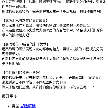
作为联邦搜查社「沙勒」顾问老师的“你”，将陪伴少女们成长，引导她
们与你一同战斗。
用你的智慧和技巧，完美地解决发生在「基沃托斯」的各种事件吧！
【充满泪水与欢笑的青春故事】
以日常生活作为舞台，用轻快的笔调勾勒出你的一幕幕回忆。
在诙谐幽默但又不失爆发力和深度的青春故事中，体会基沃托斯给你
带来的独特魅力吧！
【赛璐璐与3D结合的多样美术】
用赛璐璐的画法展现少女与都市的魅力，再辅以Q版的3D建模充分展
现青春活力。
创新且差异化的视觉表现与透明清新的色调将会给你展现一个怎样的
基沃托斯呢？
【个性鲜明的多样化角色】
傲娇的优等生、冒失的便利屋社长、还有......头戴面罩的可疑少女？！
来邂逅来自不同学院、不同社团的少女们吧！
深入了解她们之后，或许她们会向你展现不一样的自己呢......？
展开更多
类型
冒险解谜