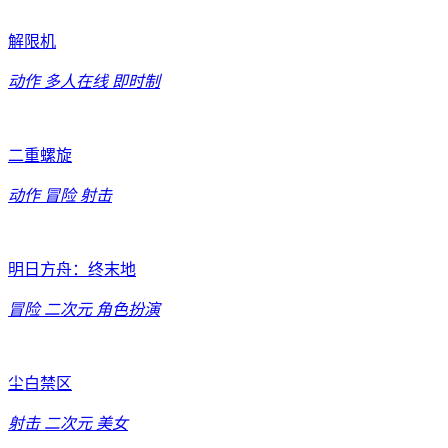
解限机
动作
多人在线
即时制
二重螺旋
动作
冒险
射击
明日方舟：终末地
冒险
二次元
角色扮演
尘白禁区
射击
二次元
美女