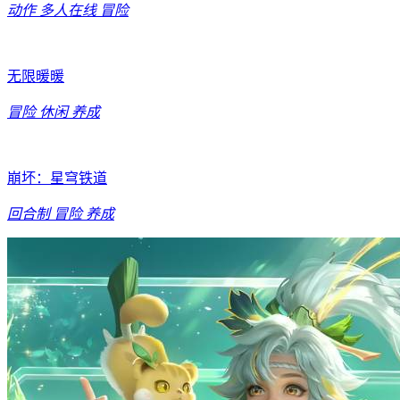
动作
多人在线
冒险
无限暖暖
冒险
休闲
养成
崩坏：星穹铁道
回合制
冒险
养成