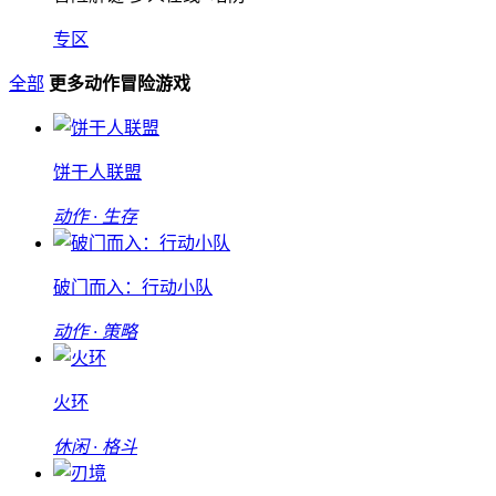
专区
全部
更多动作冒险游戏
饼干人联盟
动作 · 生存
破门而入：行动小队
动作 · 策略
火环
休闲 · 格斗