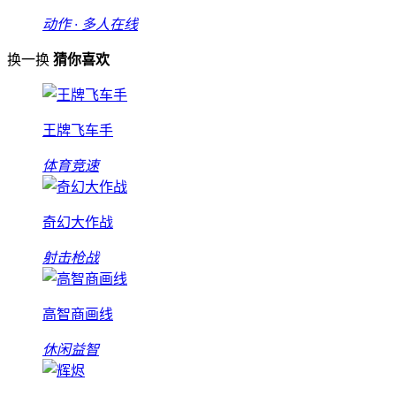
动作 · 多人在线
换一换
猜你喜欢
王牌飞车手
体育竞速
奇幻大作战
射击枪战
高智商画线
休闲益智