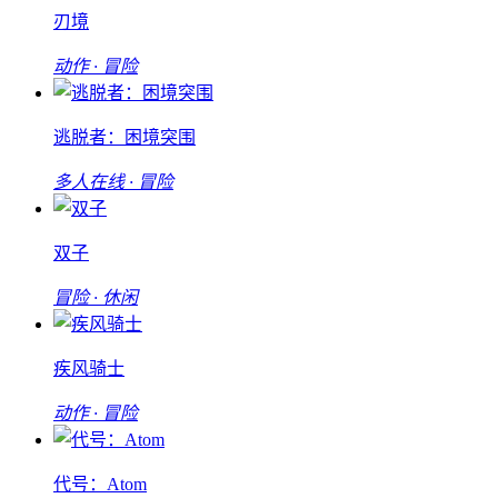
刃境
动作 · 冒险
逃脱者：困境突围
多人在线 · 冒险
双子
冒险 · 休闲
疾风骑士
动作 · 冒险
代号：Atom