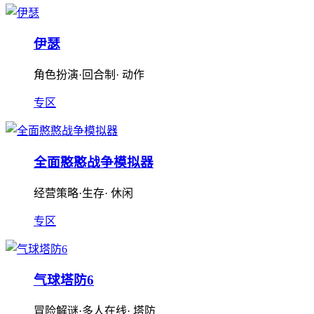
伊瑟
角色扮演·回合制· 动作
专区
全面憨憨战争模拟器
经营策略·生存· 休闲
专区
气球塔防6
冒险解谜·多人在线· 塔防