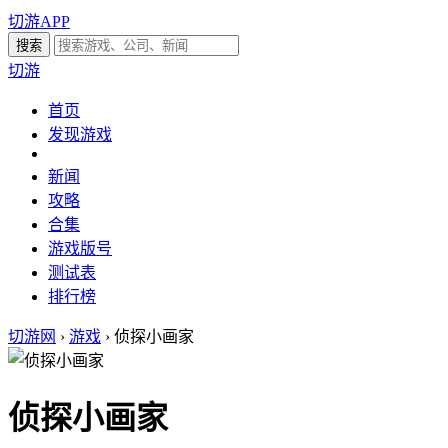
切游APP
切游
首页
发现游戏
新闻
攻略
合集
游戏版号
测试表
排行榜
切游网
›
游戏
›
侦探小画家
侦探小画家