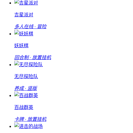
吉星派对
多人在线 · 冒险
妖妖棋
回合制 · 放置挂机
无尽探险队
养成 · 竖版
百战群英
卡牌 · 放置挂机