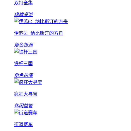
双扣全集
棋牌桌游
伊苏6：纳比斯汀的方舟
角色扮演
铁杆三国
角色扮演
疯狂大寻宝
休闲益智
街道赛车