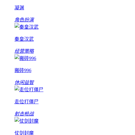
凝渊
角色扮演
秦皇汉武
经营策略
搬砖996
休闲益智
走位打僵尸
射击枪战
仗剑封魔