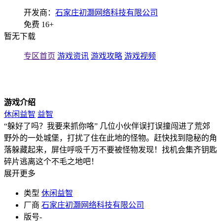
开发商：
石家庄初灏网络科技有限公司
免费
16+
暂无下载
专区首页
游戏资讯
游戏攻略
游戏视频
游戏介绍
休闲益智
益智
“躲好了吗？我要来抓你咯” 几位小伙伴误打误撞闯进了荒郊
野外的一处城堡，打扰了住在此地的怪物。赶快找到隐秘的角
落躲藏起来，屏住呼吸千万不要被怪物发现！找机会集齐钥匙
碎片逃离这个不毛之地吧！
展开更多
类型
休闲益智
厂商
石家庄初灏网络科技有限公司
版号
-