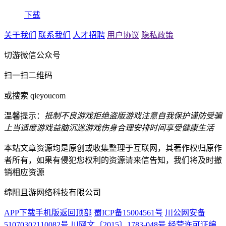
下载
关于我们
联系我们
人才招聘
用户协议
隐私政策
切游微信公众号
扫一扫二维码
或搜索 qieyoucom
温馨提示：
抵制不良游戏
拒绝盗版游戏
注意自我保护
谨防受骗
上当
适度游戏益脑
沉迷游戏伤身
合理安排时间
享受健康生活
本站文章资源均是原创或收集整理于互联网，其著作权归原作
者所有，如果有侵犯您权利的资源请来信告知，我们将及时撤
销相应资源
绵阳且游网络科技有限公司
APP下载
手机版
返回顶部
蜀ICP备15004561号
川公网安备
51070302110082号
川网文〔2015〕1783-048号
经营许可证编