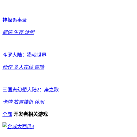
神探诡事录
武侠
生存
休闲
斗罗大陆：猎魂世界
动作
多人在线
冒险
三国志幻想大陆2：枭之歌
卡牌
放置挂机
休闲
全部
开发者相关游戏