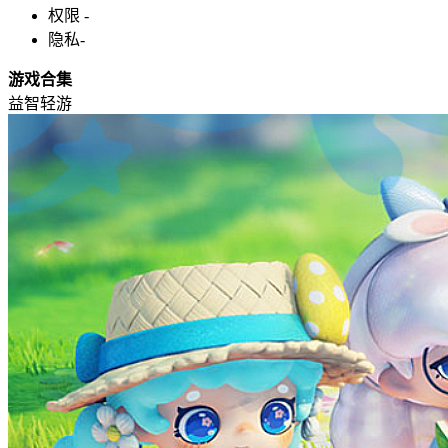
权限
-
隐私
-
游戏合集
益智轻游