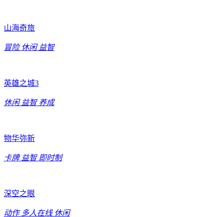
山海奇旅
冒险
休闲
益智
英雄之城3
休闲
益智
养成
物华弥新
卡牌
益智
即时制
深空之眼
动作
多人在线
休闲