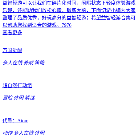
益智轻游可以让我们在碎片化时间，闲暇状态下轻度体验游戏
乐趣，还能助我们放松心情，锻炼大脑，下面切游小编为大家
整理了品质优秀，好玩高分的益智轻游；希望益智轻游合集可
以帮助您找到适合的游戏。7976
查看更多
万国觉醒
多人在线
养成
策略
超自然行动组
冒险
休闲
解谜
代号：Atom
动作
多人在线
休闲