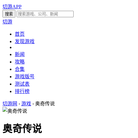
切游APP
切游
首页
发现游戏
新闻
攻略
合集
游戏版号
测试表
排行榜
切游网
›
游戏
›
奥奇传说
奥奇传说