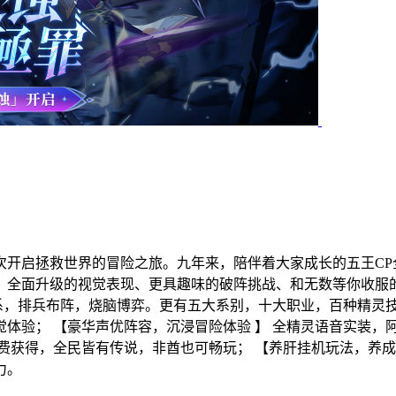
次开启拯救世界的冒险之旅。九年来，陪伴着大家成长的五王CP
、全面升级的视觉表现、更具趣味的破阵挑战、和无数等你收服
体系，排兵布阵，烧脑博弈。更有五大系别，十大职业，百种精灵
体验； 【豪华声优阵容，沉浸冒险体验 】 全精灵语音实装，
得，全民皆有传说，非酋也可畅玩； 【养肝挂机玩法，养成重置0消
力。