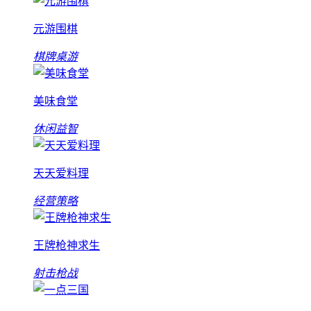
元游围棋
棋牌桌游
美味食堂
休闲益智
天天爱料理
经营策略
王牌枪神求生
射击枪战