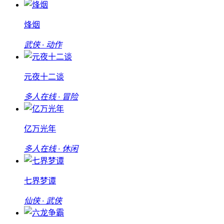
烽烟
武侠 · 动作
元夜十二谈
多人在线 · 冒险
亿万光年
多人在线 · 休闲
七界梦谭
仙侠 · 武侠