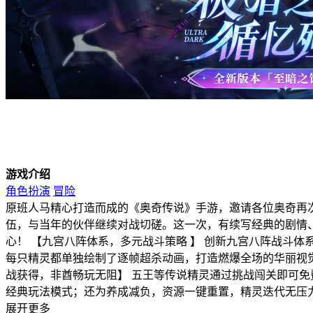
游戏介绍
角色扮演
冒险
原班人马精心打造而成的《奥奇传说》手游，邀请各位奥奇再
伍，与当年的伙伴继续对战切磋。这一次，有续写经典的剧情
心！ 【九宫八阵体系，多元战斗策略 】 创新九宫八阵战斗
每只精灵都单独绘制了逐帧超杀动画，打造燃爆全场的华丽视觉
战获得，非酋畅玩无阻】 五王等传说精灵通过挑战闯关即可免费获
经典玩法模式；还为养成减负，资源一键重置，精灵迭代无压
展开更多