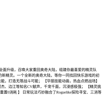
全面升级，召唤大家重回奥奇大陆，组建你最喜爱的精灵队
的新精灵。一个全新的奥奇大陆，等你一同找回快乐游戏的初
技能，打造无限战斗可能； 【华丽技能动画，热血点燃战场】
阿杰、边江等知名CV献声，千宠千面，沉浸感极强； 【精灵挑
耗 】 日常玩法巧妙融合了Roguelike探险寻宝、三消等