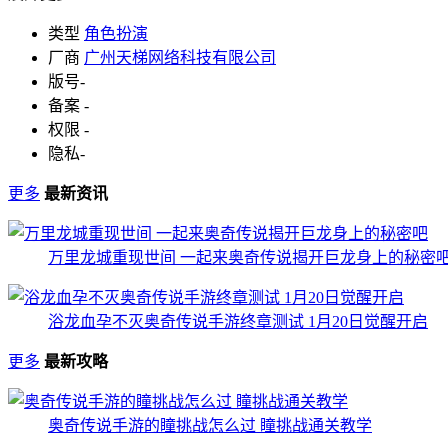
类型
角色扮演
厂商
广州天梯网络科技有限公司
版号
-
备案
-
权限
-
隐私
-
更多
最新资讯
万里龙城重现世间 一起来奥奇传说揭开巨龙身上的秘密
浴龙血孕不灭奥奇传说手游终章测试 1月20日觉醒开启
更多
最新攻略
奥奇传说手游的瞳挑战怎么过 瞳挑战通关教学