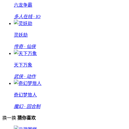
六龙争霸
多人在线 · IO
灵妖劫
传奇 · 仙侠
天下万象
武侠 · 动作
奇幻梦旅人
魔幻 · 回合制
换一换
猜你喜欢