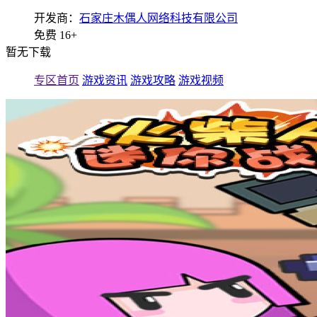
开发商：
石家庄木偶人网络科技有限公司
免费
16+
暂无下载
专区首页
游戏资讯
游戏攻略
游戏视频