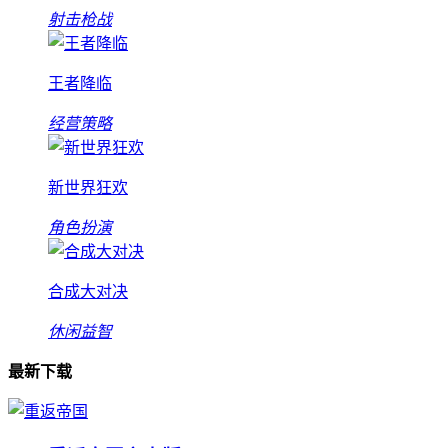
射击枪战
王者降临
经营策略
新世界狂欢
角色扮演
合成大对决
休闲益智
最新下载