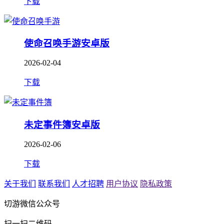
下载
使命召唤手游安卓版
2026-02-04
下载
未定事件簿安卓版
2026-02-06
下载
关于我们
联系我们
人才招聘
用户协议
隐私政策
切游微信公众号
扫一扫二维码