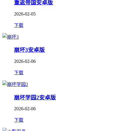
重返帝国安卓版
2026-02-05
下载
崩坏3安卓版
2026-02-06
下载
崩坏学园2安卓版
2026-02-06
下载