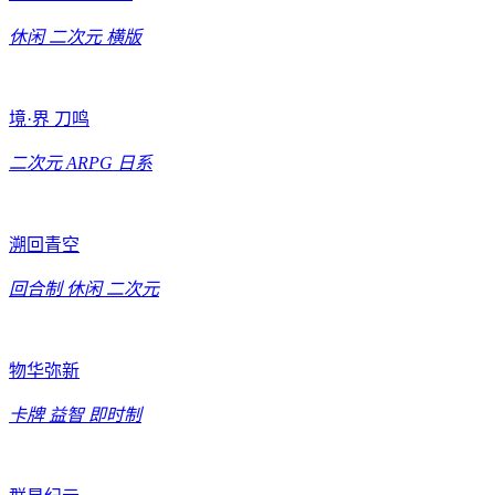
休闲
二次元
横版
境·界 刀鸣
二次元
ARPG
日系
溯回青空
回合制
休闲
二次元
物华弥新
卡牌
益智
即时制