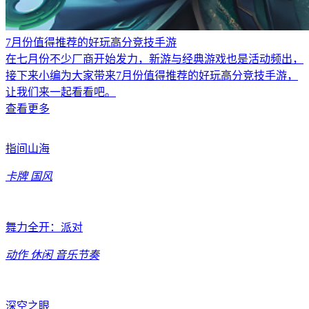
7月份值得推荐的好玩高分竞技手游
在七月份不少厂商开始发力，新游与经典游戏也是活动频出，
接下来小编为大家带来7月份值得推荐的好玩高分竞技手游，
让我们来一起看看吧。
查看更多
指间山海
卡牌
国风
舞力全开：派对
动作
休闲
音乐节奏
深空之眼