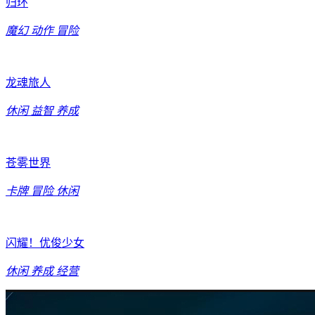
归环
魔幻
动作
冒险
龙魂旅人
休闲
益智
养成
苍雾世界
卡牌
冒险
休闲
闪耀！优俊少女
休闲
养成
经营