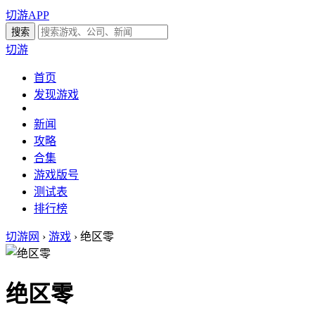
切游APP
切游
首页
发现游戏
新闻
攻略
合集
游戏版号
测试表
排行榜
切游网
›
游戏
›
绝区零
绝区零