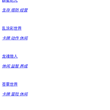
群星纪元
生存
塔防
经营
乱涂彩世界
卡牌
动作
休闲
龙魂旅人
休闲
益智
养成
苍雾世界
卡牌
冒险
休闲