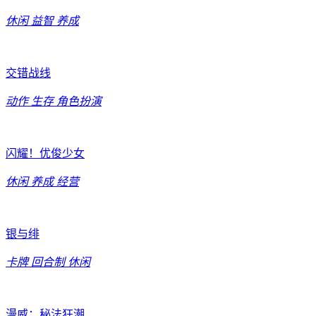
休闲
益智
养成
交错战线
动作
生存
角色扮演
闪耀！优俊少女
休闲
养成
经营
银与绯
卡牌
回合制
休闲
漫威：秘法狂潮