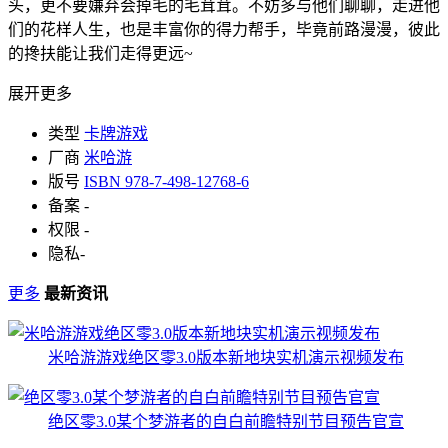
头，更不要嫌弃会掉毛的毛茸茸。不妨多与他们聊聊，走进他
们的花样人生，也是丰富你的得力帮手，毕竟前路漫漫，彼此
的搀扶能让我们走得更远~
展开更多
类型
卡牌游戏
厂商
米哈游
版号
ISBN 978-7-498-12768-6
备案
-
权限
-
隐私
-
更多
最新资讯
米哈游游戏绝区零3.0版本新地块实机演示视频发布
绝区零3.0某个梦游者的自白前瞻特别节目预告官宣