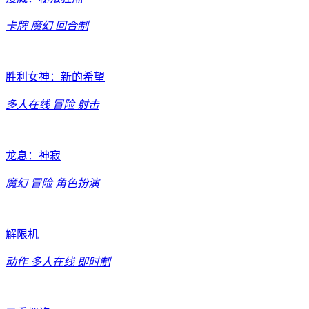
卡牌
魔幻
回合制
胜利女神：新的希望
多人在线
冒险
射击
龙息：神寂
魔幻
冒险
角色扮演
解限机
动作
多人在线
即时制