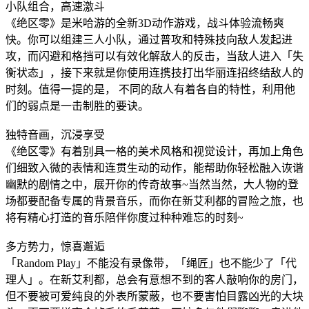
小队组合，高速激斗
《绝区零》是米哈游的全新3D动作游戏，战斗体验流畅爽
快。你可以组建三人小队，通过普攻和特殊技向敌人发起进
攻，而闪避和格挡可以有效化解敌人的反击，当敌人进入「失
衡状态」，接下来就是你使用连携技打出华丽连招终结敌人的
时刻。值得一提的是， 不同的敌人有着各自的特性，利用他
们的弱点是一击制胜的要诀。
独特音画，沉浸享受
《绝区零》有着别具一格的美术风格和视觉设计，再加上角色
们细致入微的表情和连贯生动的动作，能帮助你轻松融入诙谐
幽默的剧情之中，展开你的传奇故事~当然当然，大人物的登
场都要配备专属的背景音乐，而你在新艾利都的冒险之旅，也
将有精心打造的音乐陪伴你度过种种难忘的时刻~
多方势力，惊喜邂逅
「Random Play」不能没有录像带，「绳匠」也不能少了「代
理人」。在新艾利都，总会有意想不到的客人敲响你的房门，
但不要被可爱纯良的外表所蒙蔽，也不要害怕目露凶光的大块