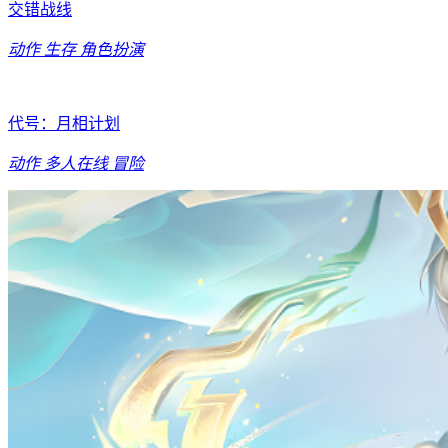
交错战线
动作
生存
角色扮演
代号：月相计划
动作
多人在线
冒险