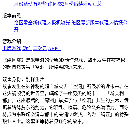
月份活动有哪些 绝区零2月份后续活动汇总
版本前瞻
绝区零全新代理人扳机曝光
绝区零新版本代理人情报公
开
游戏介绍
卡牌游戏
动作
二次元
ARPG
《绝区零》是米哈游的全新3D动作游戏，故事发生在被神秘
的超自然灾害「空洞」所侵袭的近未来。
双重身份，别样生活
故事发生在被神秘的超自然灾害「空洞」所侵袭的近未来。在
这灾祸频仍的世界里，崛起了一座另类的城市——「新艾利
都」。这座最后的「绿洲」掌握了与「空洞」共生的技术，盘
踞着错综复杂的势力，它混乱、喧嚣、危险又充满活力。而你
将成为串联起空洞与都市的关键少数派，名为「绳匠」的特殊
职业人士。这里正等待着见证你的故事。