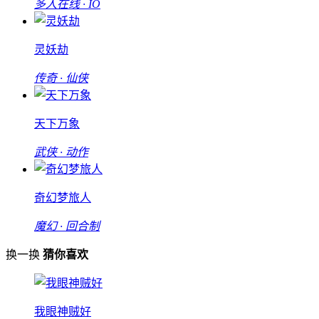
多人在线 · IO
灵妖劫
传奇 · 仙侠
天下万象
武侠 · 动作
奇幻梦旅人
魔幻 · 回合制
换一换
猜你喜欢
我眼神贼好