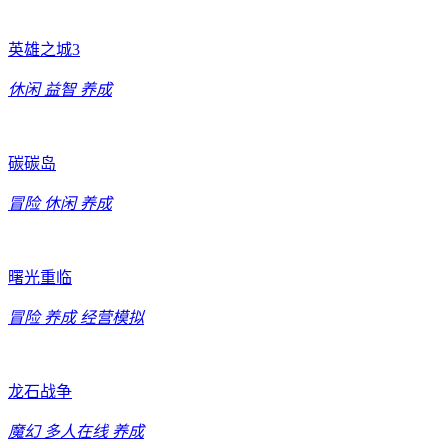
英雄之城3
休闲
益智
养成
碳碳岛
冒险
休闲
养成
曙光重临
冒险
养成
经营模拟
龙石战争
魔幻
多人在线
养成