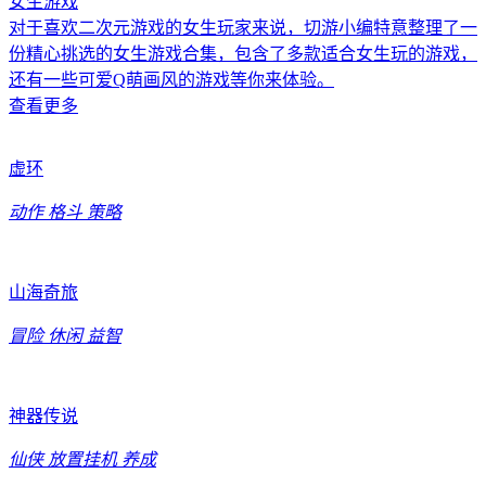
女生游戏
对于喜欢二次元游戏的女生玩家来说，切游小编特意整理了一
份精心挑选的女生游戏合集，包含了多款适合女生玩的游戏，
还有一些可爱Q萌画风的游戏等你来体验。
查看更多
虚环
动作
格斗
策略
山海奇旅
冒险
休闲
益智
神器传说
仙侠
放置挂机
养成