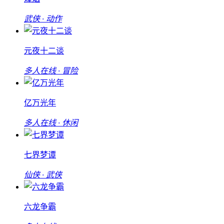
武侠 · 动作
元夜十二谈
多人在线 · 冒险
亿万光年
多人在线 · 休闲
七界梦谭
仙侠 · 武侠
六龙争霸