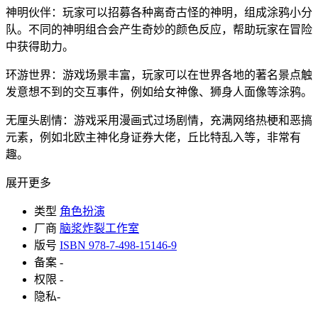
神明伙伴：玩家可以招募各种离奇古怪的神明，组成涂鸦小分
队。不同的神明组合会产生奇妙的颜色反应，帮助玩家在冒险
中获得助力。
环游世界：游戏场景丰富，玩家可以在世界各地的著名景点触
发意想不到的交互事件，例如给女神像、狮身人面像等涂鸦。
无厘头剧情：游戏采用漫画式过场剧情，充满网络热梗和恶搞
元素，例如北欧主神化身证券大佬，丘比特乱入等，非常有
趣。
展开更多
类型
角色扮演
厂商
脑浆炸裂工作室
版号
ISBN 978-7-498-15146-9
备案
-
权限
-
隐私
-