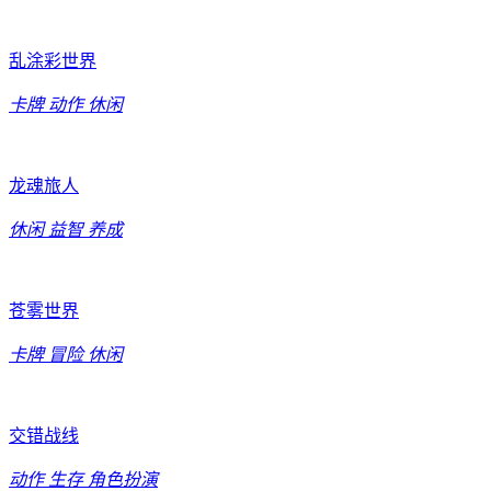
乱涂彩世界
卡牌
动作
休闲
龙魂旅人
休闲
益智
养成
苍雾世界
卡牌
冒险
休闲
交错战线
动作
生存
角色扮演