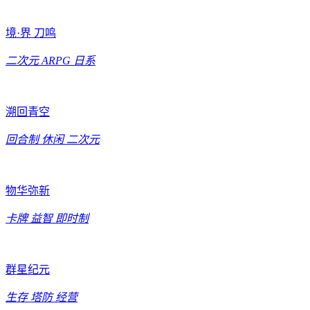
境·界 刀鸣
二次元
ARPG
日系
溯回青空
回合制
休闲
二次元
物华弥新
卡牌
益智
即时制
群星纪元
生存
塔防
经营