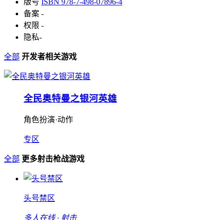
版号
ISBN 978-7-498-07896-4
备案
-
权限
-
隐私
-
全部
开发者相关游戏
全民奥特曼之银河英雄
角色扮演·动作
专区
全部
更多射击枪战游戏
头号禁区
多人在线 · 射击