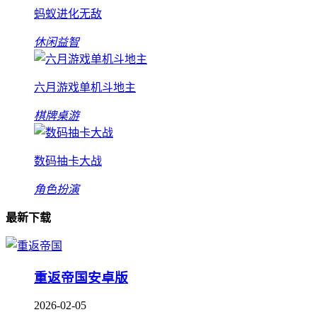
蚂蚁进化无敌
休闲益智
六月游戏单机斗地主
棋牌桌游
数码抽卡大战
角色扮演
最新下载
重返帝国安卓版
2026-02-05