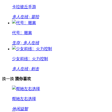
卡拉彼丘手游
多人在线 · 冒险
代号：撤离
生存 · 多人在线
少女前线：火力控制
多人在线 · 射击
换一换
猜你喜欢
帮她左右选择
休闲益智