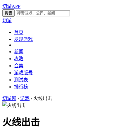
切游APP
切游
首页
发现游戏
新闻
攻略
合集
游戏版号
测试表
排行榜
切游网
›
游戏
›
火线出击
火线出击