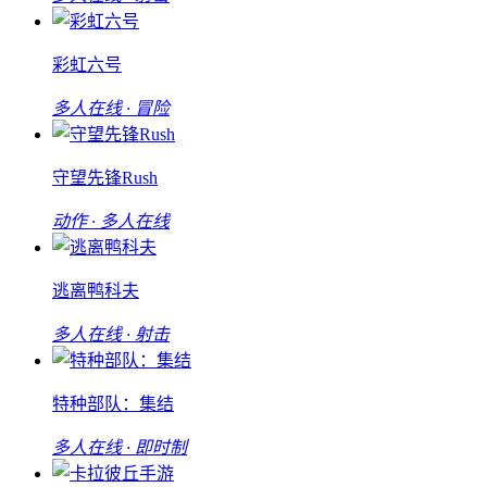
彩虹六号
多人在线 · 冒险
守望先锋Rush
动作 · 多人在线
逃离鸭科夫
多人在线 · 射击
特种部队：集结
多人在线 · 即时制