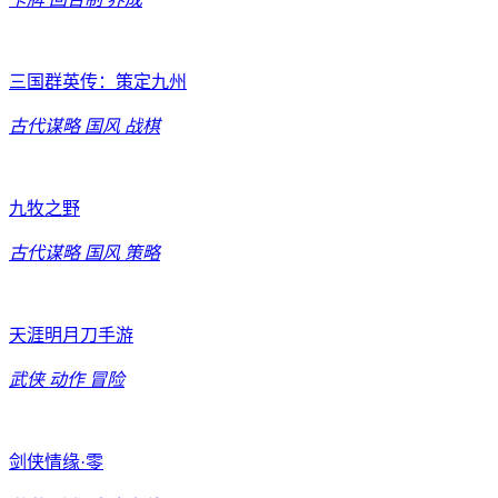
三国群英传：策定九州
古代谋略
国风
战棋
九牧之野
古代谋略
国风
策略
天涯明月刀手游
武侠
动作
冒险
剑侠情缘·零