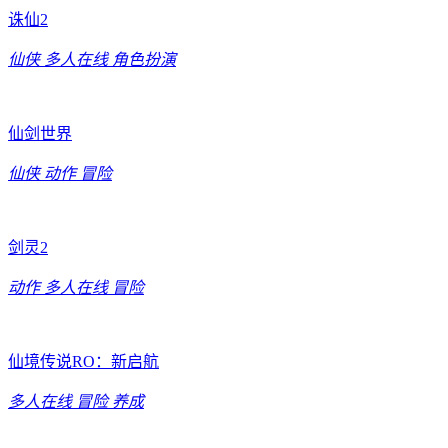
诛仙2
仙侠
多人在线
角色扮演
仙剑世界
仙侠
动作
冒险
剑灵2
动作
多人在线
冒险
仙境传说RO：新启航
多人在线
冒险
养成