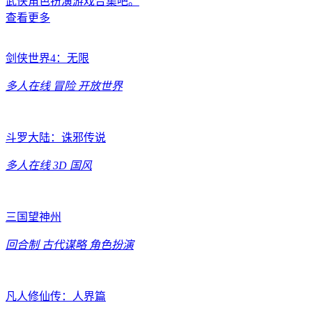
武侠角色扮演游戏合集吧。
查看更多
剑侠世界4：无限
多人在线
冒险
开放世界
斗罗大陆：诛邪传说
多人在线
3D
国风
三国望神州
回合制
古代谋略
角色扮演
凡人修仙传：人界篇