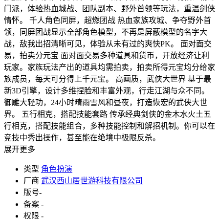
门派，体验热血城战、团队副本、野外首领等玩法，重温剑侠
情怀。 千人角色同屏，超燃团战 热血家族攻城、争夺野外首
领，同屏团战显示全部角色模型，不再是屏蔽模型的名字大
战，敌我出招清晰可见，体验从未有过的爽快PK。 面对面交
易，拍卖分元宝 面对面交易多种道具和货币，开放经济让利
玩家。家族玩法产出的道具均需拍卖，拍卖所得元宝均分给家
族成员，每天可分得上千元宝。 高画质，武侠大世界 基于最
新3D引擎，设计多维捏脸和丰富外观，行走江湖与众不同。
御雕大轻功，24小时晴雨雪风和昼夜，打造恢宏的武侠大世
界。 五行相克，搭配技能套路 传承经典剑侠的金木水火土五
行相克，搭配技能组合，多种技能控制和解招机制。你可以在
竞技中秀出操作，甚至能在绝境中极限反杀。
展开更多
类型
角色扮演
厂商
武汉西山居世游科技有限公司
版号
-
备案
-
权限
-