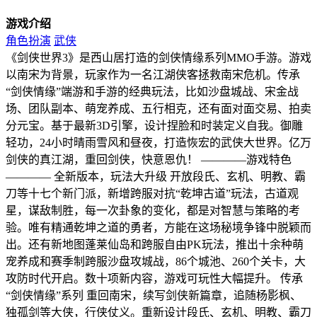
游戏介绍
角色扮演
武侠
《剑侠世界3》是西山居打造的剑侠情缘系列MMO手游。游戏
以南宋为背景，玩家作为一名江湖侠客拯救南宋危机。传承
“剑侠情缘”端游和手游的经典玩法，比如沙盘城战、宋金战
场、团队副本、萌宠养成、五行相克，还有面对面交易、拍卖
分元宝。基于最新3D引擎，设计捏脸和时装定义自我。御雕
轻功，24小时晴雨雪风和昼夜，打造恢宏的武侠大世界。亿万
剑侠的真江湖，重回剑侠，快意恩仇！ ————游戏特色
———— 全新版本，玩法大升级 开放段氏、玄机、明教、霸
刀等十七个新门派，新增跨服对抗“乾坤古道”玩法，古道观
星，谋敌制胜，每一次卦象的变化，都是对智慧与策略的考
验。唯有精通乾坤之道的勇者，方能在这场秘境争锋中脱颖而
出。还有新地图蓬莱仙岛和跨服自由PK玩法，推出十余种萌
宠养成和赛季制跨服沙盘攻城战，86个城池、260个关卡，大
攻防时代开启。数十项新内容，游戏可玩性大幅提升。 传承
“剑侠情缘”系列 重回南宋，续写剑侠新篇章，追随杨影枫、
独孤剑等大侠，行侠仗义。重新设计段氏、玄机、明教、霸刀