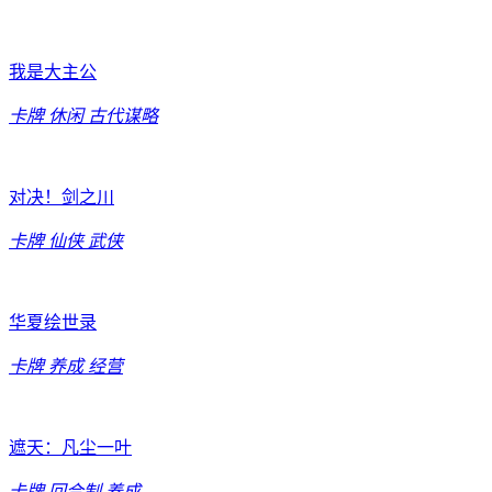
我是大主公
卡牌
休闲
古代谋略
对决！剑之川
卡牌
仙侠
武侠
华夏绘世录
卡牌
养成
经营
遮天：凡尘一叶
卡牌
回合制
养成