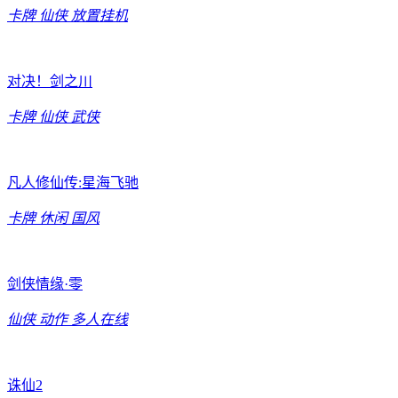
卡牌
仙侠
放置挂机
对决！剑之川
卡牌
仙侠
武侠
凡人修仙传:星海飞驰
卡牌
休闲
国风
剑侠情缘·零
仙侠
动作
多人在线
诛仙2