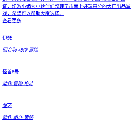
证，切游小编为小伙伴们整理了市面上好玩高分的大厂出品游
戏，希望可以帮助大家选择。
查看更多
伊瑟
回合制
动作
冒险
怪兽8号
动作
冒险
格斗
虚环
动作
格斗
策略