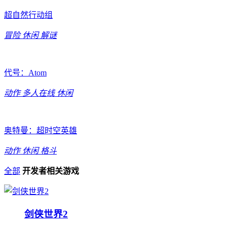
超自然行动组
冒险
休闲
解谜
代号：Atom
动作
多人在线
休闲
奥特曼：超时空英雄
动作
休闲
格斗
全部
开发者相关游戏
剑侠世界2