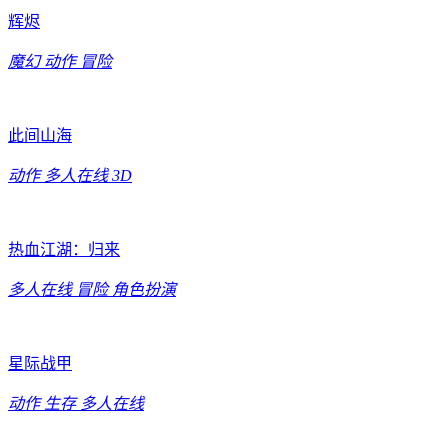
辉烬
魔幻
动作
冒险
此间山海
动作
多人在线
3D
热血江湖：归来
多人在线
冒险
角色扮演
星际战甲
动作
生存
多人在线