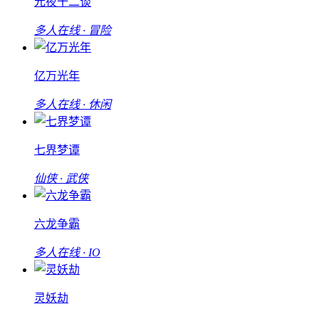
元夜十二谈
多人在线 · 冒险
亿万光年
多人在线 · 休闲
七界梦谭
仙侠 · 武侠
六龙争霸
多人在线 · IO
灵妖劫