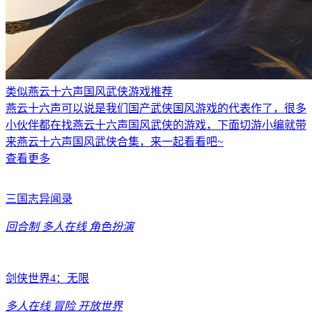
类似燕云十六声国风武侠游戏推荐
燕云十六声可以说是我们国产武侠国风游戏的代表作了，很多
小伙伴都在找燕云十六声国风武侠的游戏，下面切游小编就带
来燕云十六声国风武侠合集，来一起看看吧~
查看更多
三国志异闻录
回合制
多人在线
角色扮演
剑侠世界4：无限
多人在线
冒险
开放世界