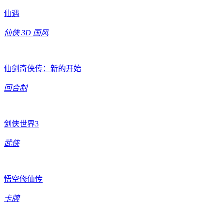
仙遇
仙侠
3D
国风
仙剑奇侠传：新的开始
回合制
剑侠世界3
武侠
悟空修仙传
卡牌