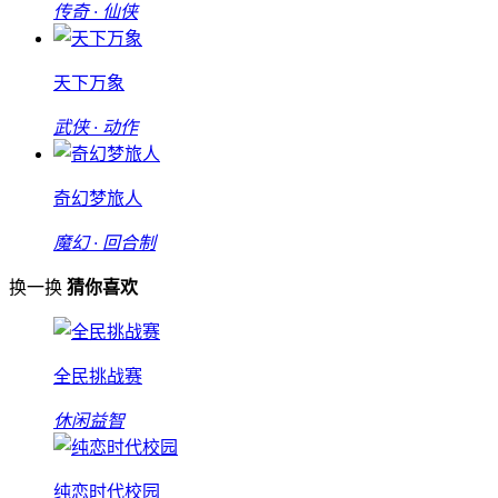
传奇 · 仙侠
天下万象
武侠 · 动作
奇幻梦旅人
魔幻 · 回合制
换一换
猜你喜欢
全民挑战赛
休闲益智
纯恋时代校园