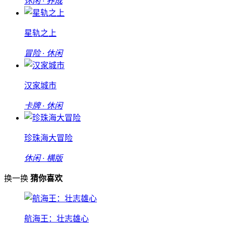
休闲 · 养成
星轨之上
冒险 · 休闲
汉家城市
卡牌 · 休闲
珍珠海大冒险
休闲 · 横版
换一换
猜你喜欢
航海王：壮志雄心