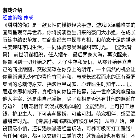
游戏介绍
经营策略
养成
《甜甜的你》是一款女性向模拟经营手游，游戏以温馨唯美的
画风呈现奇异世界，你将扮演重生归来的豪门大小姐，在成长
历练中结识挚友，在商业经营中探寻真相，和萌态十足的猫咪
共度趣味家园生活，一同体验感受温馨甜宠时光。 【游戏背
景】 前世阴谋相织，任人摆布，最后葬身大海，再次醒来，
你却回到一切开始之前。 为了生存和复仇，从零开始建立自
己的商业版图，突破笼罩在你身上的阴谋，一个偶然的机会让
你重新遇见少时的青梅竹马苏和，与成长过程而来的还有圣罗
集团的总裁傅原安、摇滚巨星司庭、心理医生时知年…… 层
层迷雾即将散开，真相将向你拉开帷幕，这一世命运究竟是被
他人主宰，还是由自己掌握，除了真相是否还有其他的邂逅在
身边？ 【萌宠相伴 沉浸式吸猫体验】 全能猫咪，上可打工赚
钱，护卫主人，下可卖萌撒娇，可盐可甜。萌宠相伴，感受温
馨甜宠时光。 【专属小镇 猫咪助阵快乐经营】 从零开始，建
设顶级小镇，还有猫咪派遣经营玩法，可养可吸可打工赚钱！
有任何问题，都可以交给打工猫解决！就算离线也有收益！不