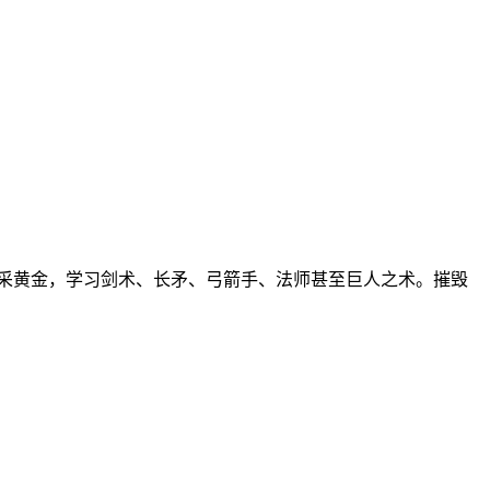
采黄金，学习剑术、长矛、弓箭手、法师甚至巨人之术。摧毁