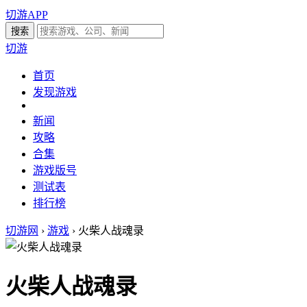
切游APP
切游
首页
发现游戏
新闻
攻略
合集
游戏版号
测试表
排行榜
切游网
›
游戏
›
火柴人战魂录
火柴人战魂录