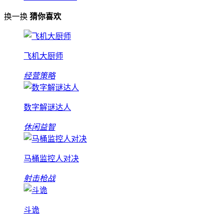
换一换
猜你喜欢
飞机大厨师
经营策略
数字解谜达人
休闲益智
马桶监控人对决
射击枪战
斗诡