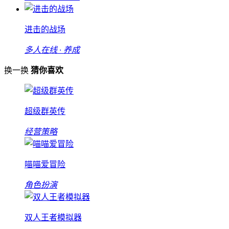
进击的战场
多人在线 · 养成
换一换
猜你喜欢
超级群英传
经营策略
喵喵爱冒险
角色扮演
双人王者模拟器