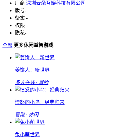
厂商
深圳云朵互娱科技有限公司
版号
-
备案
-
权限
-
隐私
-
全部
更多休闲益智游戏
姜饼人：新世界
多人在线 · 冒险
愤怒的小鸟：经典归来
冒险 · 休闲
兔小萌世界