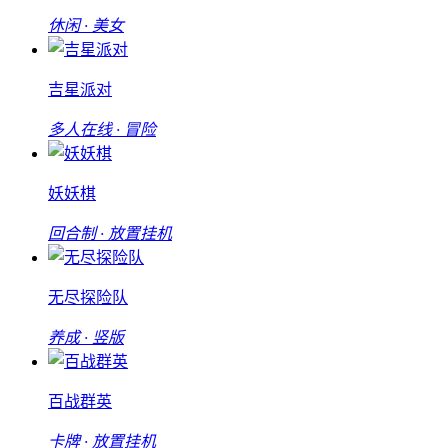
休闲 · 美女
吉星派对
多人在线 · 冒险
妖妖棋
回合制 · 放置挂机
无尽探险队
养成 · 竖版
百战群英
卡牌 · 放置挂机