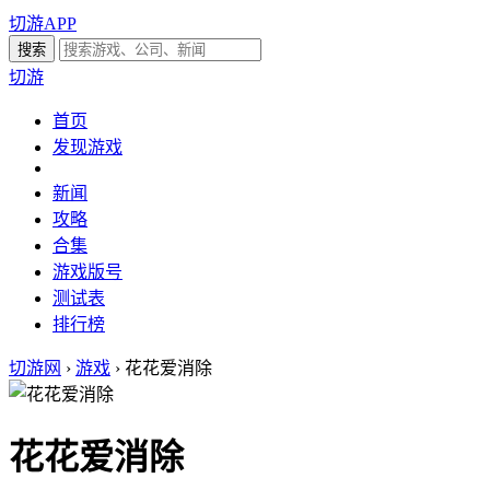
切游APP
切游
首页
发现游戏
新闻
攻略
合集
游戏版号
测试表
排行榜
切游网
›
游戏
›
花花爱消除
花花爱消除