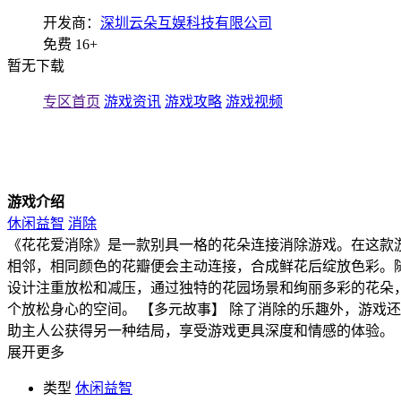
开发商：
深圳云朵互娱科技有限公司
免费
16+
暂无下载
专区首页
游戏资讯
游戏攻略
游戏视频
游戏介绍
休闲益智
消除
《花花爱消除》是一款别具一格的花朵连接消除游戏。在这款
相邻，相同颜色的花瓣便会主动连接，合成鲜花后绽放色彩。随
设计注重放松和减压，通过独特的花园场景和绚丽多彩的花朵
个放松身心的空间。 【多元故事】 除了消除的乐趣外，游戏
助主人公获得另一种结局，享受游戏更具深度和情感的体验。
展开更多
类型
休闲益智