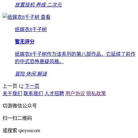
放置挂机
养成
二次元
查看
纸嫁衣8千子树
暂无评分
纸嫁衣8千子树作为该系列的第八部作品，它延续了前作
的中式恐怖悬疑风格。
冒险
休闲
解谜
上一页
1
2
下一页
关于我们
联系我们
人才招聘
用户协议
隐私政策
切游微信公众号
扫一扫二维码
或搜索 qieyoucom