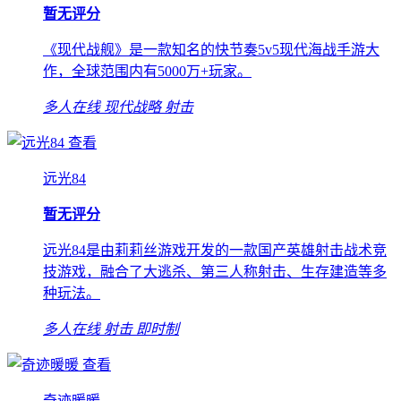
暂无评分
《现代战舰》是一款知名的快节奏5v5现代海战手游大
作，全球范围内有5000万+玩家。
多人在线
现代战略
射击
查看
远光84
暂无评分
远光84是由莉莉丝游戏开发的一款国产英雄射击战术竞
技游戏，融合了大逃杀、第三人称射击、生存建造等多
种玩法。
多人在线
射击
即时制
查看
奇迹暖暖