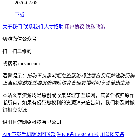
2026-02-06
下载
关于我们
联系我们
人才招聘
用户协议
隐私政策
切游微信公众号
扫一扫二维码
或搜索 qieyoucom
温馨提示：
抵制不良游戏
拒绝盗版游戏
注意自我保护
谨防受骗
上当
适度游戏益脑
沉迷游戏伤身
合理安排时间
享受健康生活
本站文章资源均是原创或收集整理于互联网，其著作权归原作
者所有，如果有侵犯您权利的资源请来信告知，我们将及时撤
销相应资源
绵阳且游网络科技有限公司
APP下载
手机版
返回顶部
蜀ICP备15004561号
川公网安备