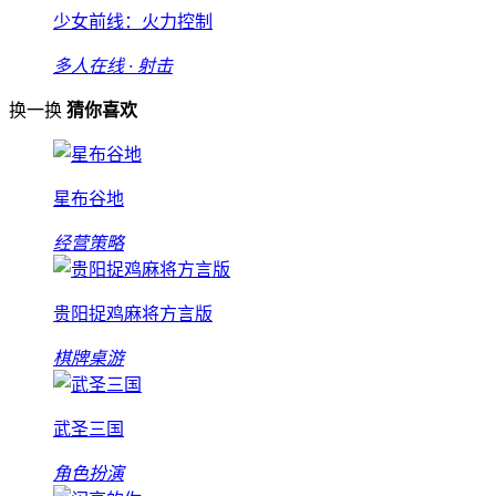
少女前线：火力控制
多人在线 · 射击
换一换
猜你喜欢
星布谷地
经营策略
贵阳捉鸡麻将方言版
棋牌桌游
武圣三国
角色扮演