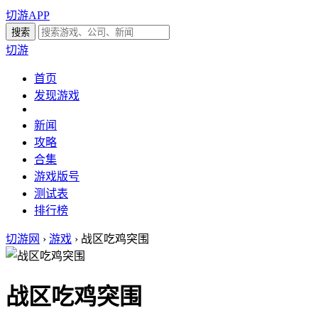
切游APP
切游
首页
发现游戏
新闻
攻略
合集
游戏版号
测试表
排行榜
切游网
›
游戏
›
战区吃鸡突围
战区吃鸡突围