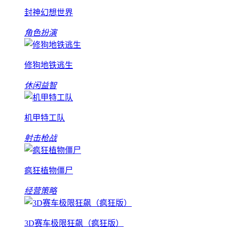
封神幻想世界
角色扮演
修狗地铁逃生
休闲益智
机甲特工队
射击枪战
疯狂植物僵尸
经营策略
3D赛车极限狂飙（疯狂版）