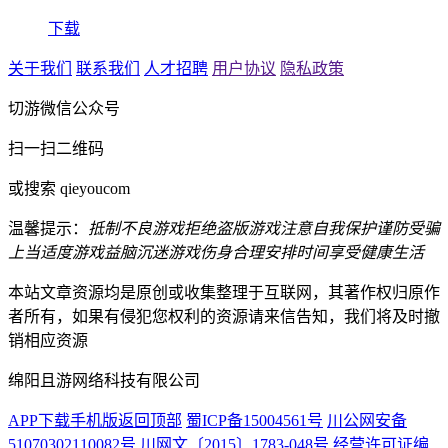
下载
关于我们
联系我们
人才招聘
用户协议
隐私政策
切游微信公众号
扫一扫二维码
或搜索 qieyoucom
温馨提示：
抵制不良游戏
拒绝盗版游戏
注意自我保护
谨防受骗
上当
适度游戏益脑
沉迷游戏伤身
合理安排时间
享受健康生活
本站文章资源均是原创或收集整理于互联网，其著作权归原作
者所有，如果有侵犯您权利的资源请来信告知，我们将及时撤
销相应资源
绵阳且游网络科技有限公司
APP下载
手机版
返回顶部
蜀ICP备15004561号
川公网安备
51070302110082号
川网文〔2015〕1783-048号
经营许可证编