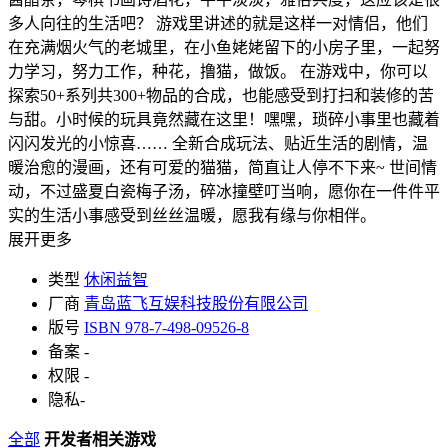
多人向往的生活吧？ 游戏里讲述的就是这样一对情侣，他们
在充满烟火气的老城里，在小鱼姥姥留下的小房子里，一起努
力学习，努力工作，种花，撸猫，做饭。 在游戏中，你可以
探索50+系列共300+物品的合成，也能感受到打扫和装修的苦
与甜。小时候的玩具竟然藏在这里！嘿嘿，琐碎小事里也藏着
闪闪发光的小惊喜…… 全新合成玩法、贴近生活的剧情，温
暖治愈的漫画，还有可爱的猫猫，简直让人停不下来~ 世间情
动，不过盛夏白瓷梅子汤，碎冰撞壁叮当响，愿你在一件件平
实的生活小事感受到丝丝温暖，愿我有缘与你相伴。
展开更多
类型
休闲益智
厂商
青岛蓝飞互娱科技股份有限公司
版号
ISBN 978-7-498-09526-8
备案
-
权限
-
隐私
-
全部
开发者相关游戏