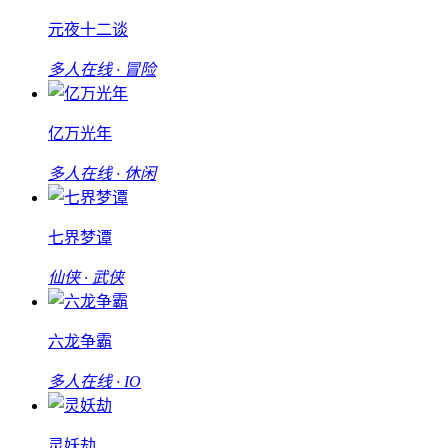
元夜十二谈
多人在线 · 冒险
亿万光年
多人在线 · 休闲
七界梦谭
仙侠 · 武侠
六龙争霸
多人在线 · IO
灵妖劫