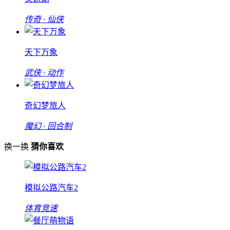
传奇 · 仙侠
天下万象
武侠 · 动作
奇幻梦旅人
魔幻 · 回合制
换一换
猜你喜欢
模拟公路汽车2
体育竞速