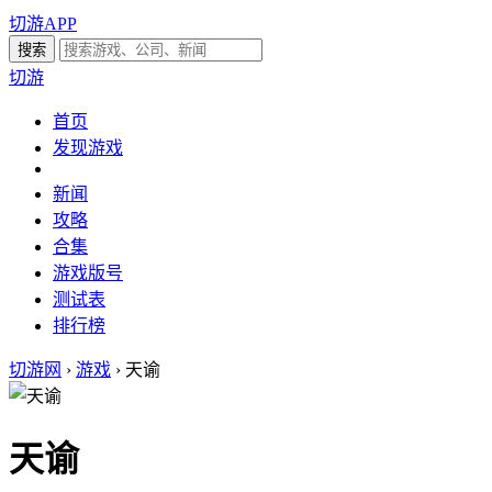
切游APP
切游
首页
发现游戏
新闻
攻略
合集
游戏版号
测试表
排行榜
切游网
›
游戏
›
天谕
天谕