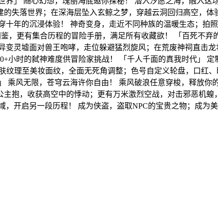
世界」 随心幻想，瑰丽海底邀你探秘！ 潜入汐愿之海，融入这
的失落世界；在深海层坠入玄鲸之梦，穿越云洞回归高空，体验
穿十年的沉浸体验！ 神奇变身，走近不同种族的温暖生态；拍
300+图鉴，更有集合历程的冒险手册，满足所有收藏欲！ 「百死
在异变灵墟面对兽王咆哮，走位躲避猛烈旋风；在荒废神祠直击龙
+小时的弑神难度供冒险家挑战！ 「千人千面的真我时代」 定
皮肤纹理至美妆面纹，全面无死角调整；色号自定义轮盘，口红、眼
」 乘风无限，苍穹云海许你自由！ 乘风破浪任意穿梭，释放你
主抱，收获高空中的悸动；更有万米激烈空战，对击邪恶机蝗，
域，开启另一段历程！ 成为侠盗，盗取NPC的宝贵之物；成为
！