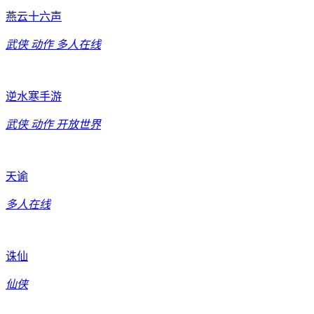
燕云十六声
武侠
动作
多人在线
逆水寒手游
武侠
动作
开放世界
天谕
多人在线
诛仙
仙侠