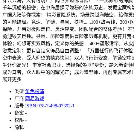
穿云入海，大有可玩！广阔世界邀你冒险！ 「一见倾心的海底
千年沉船的秘密；在中海层探寻隐秘的汐族历史，发掘宝藏构建
广阔大陆等你探索！ 精彩冒险系统，场景跨越海陆空，给你贯
的可能结局。竞速、解谜、寻宝、抉择......100+故事线，
探险，开启对极限走位、灵活应变、团队配合的整体考验！ 
勇迎毁天巨锤。寻幽、历险难度供冒险家历练机制，更有开荒30
体验；幻想写实双风格，定义你的美感！ 400+塑形滑竿，从
恣意定制；更有自定义饰品自由调整！ 「万里任行的飞行体验
空中表演，受人仰望的精彩快闪；双人飞行新姿态，解锁空中公
生让你高光！ 丰富社会职业，选择你的别样身份；踏入新奇领
成为舞者，众人眼中的闪耀光芒；成为造型师，再创专属艺术
展开更多
类型
角色扮演
厂商
网易游戏
版号
ISBN 978-7-498-07392-1
备案
-
权限
-
隐私
-