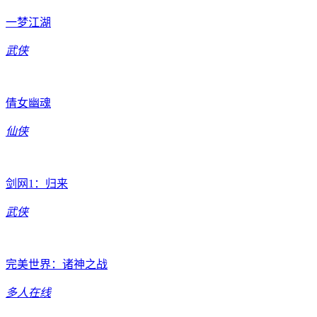
一梦江湖
武侠
倩女幽魂
仙侠
剑网1：归来
武侠
完美世界：诸神之战
多人在线