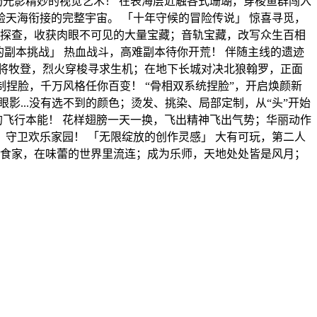
场光影精妙的视觉艺术！ 在表海层近触各式珊瑚，穿梭鱼群闯入
天海衔接的完整宇宙。 「十年守候的冒险传说」 惊喜寻觅，
照探查，收获肉眼不可见的大量宝藏；音轨宝藏，改写众生百相
不弃的副本挑战」 热血战斗，高难副本待你开荒！ 伴随主线的遗迹
将牧登，烈火穿梭寻求生机；在地下长城对决北狼翰罗，正面
制捏脸，千万风格任你百变！ “骨相双系统捏脸”，开启焕颜新
影...没有选不到的颜色；烫发、挑染、局部定制，从“头”开始
的飞行本能！ 花样翅膀一天一换，飞出精神飞出气势；华丽动作
守卫欢乐家园！ 「无限绽放的创作灵感」 大有可玩，第二人
美食家，在味蕾的世界里流连；成为乐师，天地处处皆是风月；