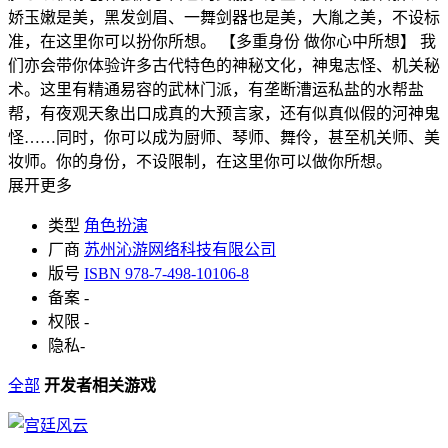
娇玉嫩是美，黑发剑眉、一舞剑器也是美，大胤之美，不设标
准，在这里你可以扮你所想。 【多重身份 做你心中所想】 我
们亦会带你体验许多古代特色的神秘文化，神鬼志怪、机关秘
术。这里有精通易容的武林门派，有垄断漕运私盐的水帮盐
帮，有夜观天象出口成真的大预言家，还有似真似假的河神鬼
怪……同时，你可以成为厨师、琴师、舞伶，甚至机关师、美
妆师。你的身份，不设限制，在这里你可以做你所想。
展开更多
类型
角色扮演
厂商
苏州沁游网络科技有限公司
版号
ISBN 978-7-498-10106-8
备案
-
权限
-
隐私
-
全部
开发者相关游戏