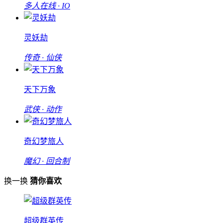
多人在线 · IO
灵妖劫
传奇 · 仙侠
天下万象
武侠 · 动作
奇幻梦旅人
魔幻 · 回合制
换一换
猜你喜欢
超级群英传