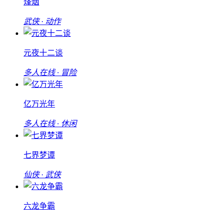
烽烟
武侠 · 动作
元夜十二谈
多人在线 · 冒险
亿万光年
多人在线 · 休闲
七界梦谭
仙侠 · 武侠
六龙争霸