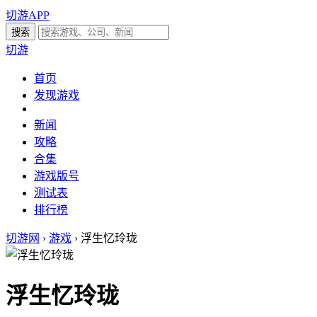
切游APP
切游
首页
发现游戏
新闻
攻略
合集
游戏版号
测试表
排行榜
切游网
›
游戏
›
浮生忆玲珑
浮生忆玲珑