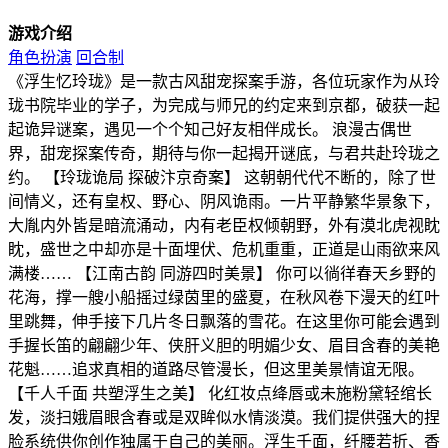
游戏介绍
角色扮演
回合制
《浮生忆玲珑》是一款古风甜宠探案手游，各位玩家作为从玲
珑书院毕业的学子，为完成与师兄的约定来到京都，破获一起
起诡异谜案，遇见一个个知己好友相伴成长。 浪漫古偶世
界，甜宠探案传奇，期待与你一起揭开谜底，与君共赴玲珑之
约。 【玲珑诡局 探破汴京奇案】 这朝朝代代不断的，除了世
间情义，还有皇权、野心、阴风诡雨。一片平静繁华景象下，
大胤内外皆是暗流涌动，内有老臣权倾朝野，外有漠北虎视眈
眈，盛世之中却亦是十面埋伏、危机重重，正道是山雨欲来风
满楼…… 【江南古韵 同游四时美景】 你可以徜徉春天乡野的
花海，撑一艘小船摇过绿茵里的盛夏，在秋风卷下漫天的红叶
里跳舞，伸手接下几片冬日飘落的雪花。在这里你可能会遇到
手握长笛的翩翩少年、侠肝义胆的明媚少女、眉目含春的美艳
花魁……追求真相的道路尽管漫长，但这里美景情谊无限。
【千人千面 共塑浮生之美】 化红妆点绛唇或未施粉黛轻绾长
发，淡扫娥眉眼含春或是双眸似水情淡漠。我们提供强大的捏
脸系统供你创作独属于自己的美丽。浮生千面，纤腰若折、香