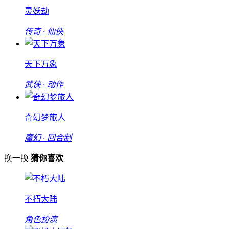
灵妖劫
传奇 · 仙侠
天下万象
武侠 · 动作
奇幻梦旅人
魔幻 · 回合制
换一换
猜你喜欢
不朽大陆
角色扮演