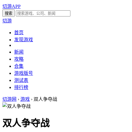
切游APP
切游
首页
发现游戏
新闻
攻略
合集
游戏版号
测试表
排行榜
切游网
›
游戏
›
双人争夺战
双人争夺战