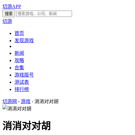
切游APP
切游
首页
发现游戏
新闻
攻略
合集
游戏版号
测试表
排行榜
切游网
›
游戏
›
消消对对胡
消消对对胡