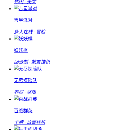
休闲 · 美女
吉星派对
多人在线 · 冒险
妖妖棋
回合制 · 放置挂机
无尽探险队
养成 · 竖版
百战群英
卡牌 · 放置挂机