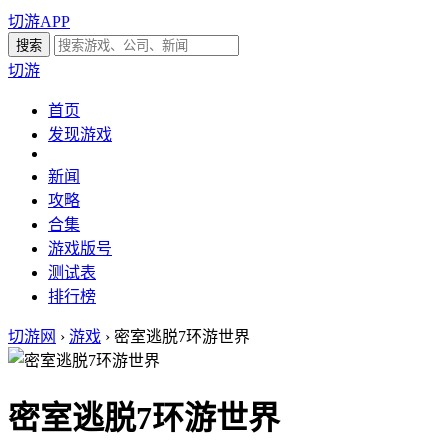
切游APP
切游
首页
发现游戏
新闻
攻略
合集
游戏版号
测试表
排行榜
切游网
›
游戏
›
密室逃脱7环游世界
密室逃脱7环游世界