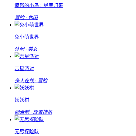
愤怒的小鸟：经典归来
冒险 · 休闲
兔小萌世界
休闲 · 美女
吉星派对
多人在线 · 冒险
妖妖棋
回合制 · 放置挂机
无尽探险队