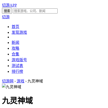
切游APP
切游
首页
发现游戏
新闻
攻略
合集
游戏版号
测试表
排行榜
切游网
›
游戏
›
九灵神域
九灵神域