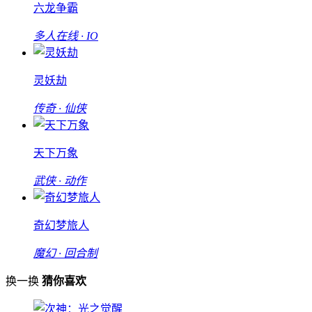
六龙争霸
多人在线 · IO
灵妖劫
传奇 · 仙侠
天下万象
武侠 · 动作
奇幻梦旅人
魔幻 · 回合制
换一换
猜你喜欢