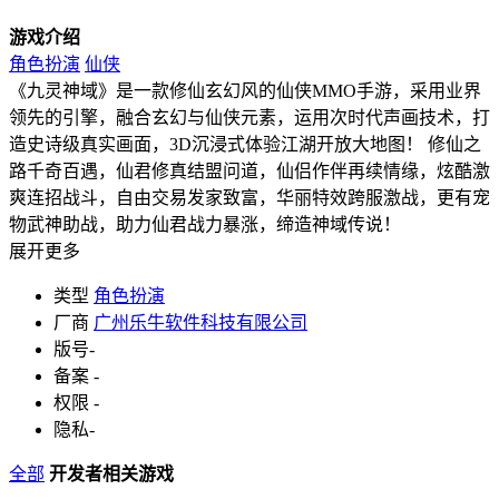
游戏介绍
角色扮演
仙侠
《九灵神域》是一款修仙玄幻风的仙侠MMO手游，采用业界
领先的引擎，融合玄幻与仙侠元素，运用次时代声画技术，打
造史诗级真实画面，3D沉浸式体验江湖开放大地图！ 修仙之
路千奇百遇，仙君修真结盟问道，仙侣作伴再续情缘，炫酷激
爽连招战斗，自由交易发家致富，华丽特效跨服激战，更有宠
物武神助战，助力仙君战力暴涨，缔造神域传说！
展开更多
类型
角色扮演
厂商
广州乐牛软件科技有限公司
版号
-
备案
-
权限
-
隐私
-
全部
开发者相关游戏