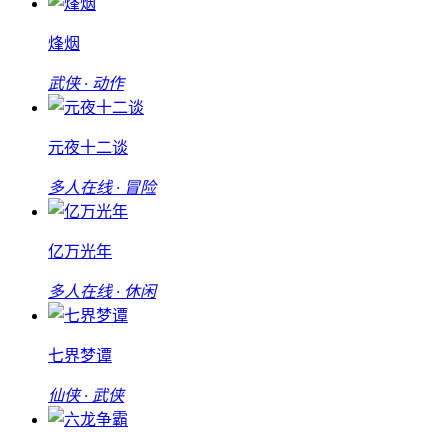
烽烟
武侠 · 动作
元夜十二谈
多人在线 · 冒险
亿万光年
多人在线 · 休闲
七界梦谭
仙侠 · 武侠