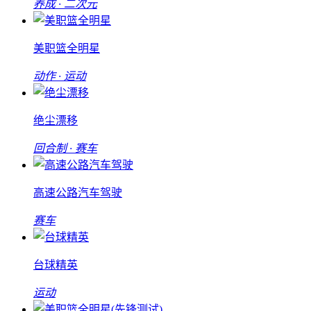
养成 · 二次元
美职篮全明星
动作 · 运动
绝尘漂移
回合制 · 赛车
高速公路汽车驾驶
赛车
台球精英
运动