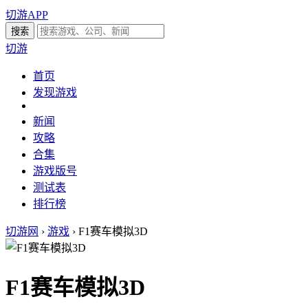
切游APP
切游
首页
发现游戏
新闻
攻略
合集
游戏版号
测试表
排行榜
切游网
›
游戏
›
F1赛车模拟3D
F1赛车模拟3D