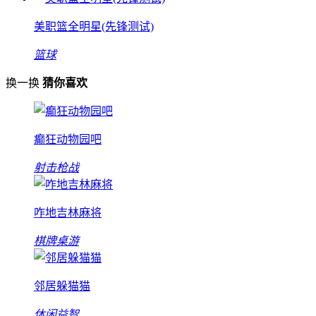
美职篮全明星(先锋测试)
篮球
换一换
猜你喜欢
癫狂动物园吧
射击枪战
咋地吉林麻将
棋牌桌游
邻居躲猫猫
休闲益智