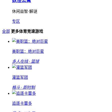
妖怪公寓
休闲益智·解谜
专区
全部
更多体育竞速游戏
美职篮：绝对巨星
多人在线 · 篮球
灌篮军团
格斗 · 即时制
追逐卡蕾多