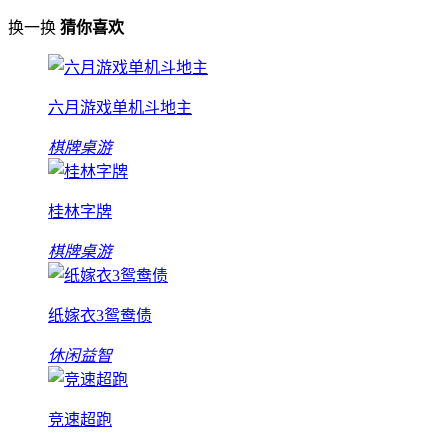
换一换
猜你喜欢
六月游戏单机斗地主
棋牌桌游
桂林字牌
棋牌桌游
纸嫁衣3鸳鸯债
休闲益智
竞速超跑