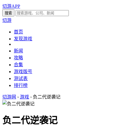
切游APP
切游
首页
发现游戏
新闻
攻略
合集
游戏版号
测试表
排行榜
切游网
›
游戏
›
负二代逆袭记
负二代逆袭记