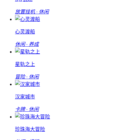
放置挂机 · 休闲
心灵渡船
休闲 · 养成
星轨之上
冒险 · 休闲
汉家城市
卡牌 · 休闲
珍珠海大冒险