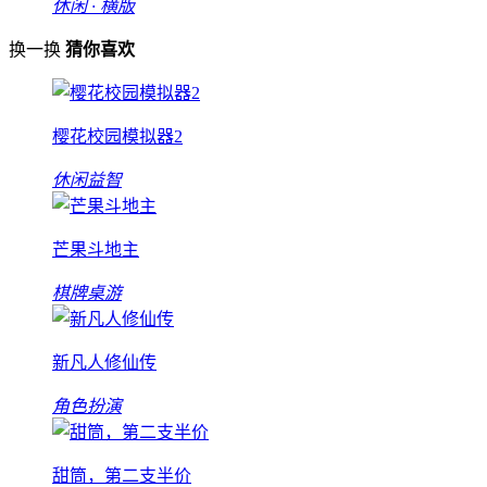
休闲 · 横版
换一换
猜你喜欢
樱花校园模拟器2
休闲益智
芒果斗地主
棋牌桌游
新凡人修仙传
角色扮演
甜筒，第二支半价