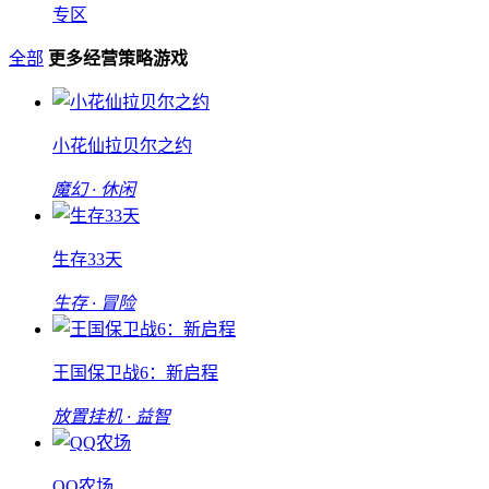
专区
全部
更多经营策略游戏
小花仙拉贝尔之约
魔幻 · 休闲
生存33天
生存 · 冒险
王国保卫战6：新启程
放置挂机 · 益智
QQ农场