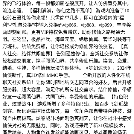
界的飞行体验，每一帧都如画卷般展开，让人仿佛置身其中，
流连忘返。 【福利满满，修仙之路不孤单】 游戏内准备了10
亿砖石豪礼等你来领！只需简单几步，即可在游戏内的“福
利”-“礼包兑换”中输入兑换码vip666、vip888、vip999，丰厚奖
励即刻到账。更有VIP特权免费赠送，助你修仙之路畅通无
阻。在这里，极品神兵、海量元宝、绝版仙翼、奢华时装等千
万壕礼，统统免费领，让你轻松成为修仙界的佼佼者。 【真
人社交，结伴共闯仙界】 告别孤独修仙，全新社交系统让你
轻松结交朋友，携手闯荡仙界，共享修仙乐趣。换装、恋爱、
结婚、生娃，多样情缘玩法等你体验。《梦幻遮天》，2024年
仙侠新作，真3D修仙MMO手游。——全新开放的人性化在线
聊天社交系统！让你随时随地结交志同道合的好友。后台升级
服务器，超大容量，满足你的所有社交需求。结伴修仙，带领
好友一起闯荡仙界，共同飞升，享受修仙的乐趣。 【特色职
业，炫酷战斗】 游戏新增了多种特色职业，如百步飞剑近战
剑客、超远距离控场法师等，每一位角色都自带特色神技，游
戏自由度极高。炫酷战斗场面刺激爽翻天，让你在战斗中感受
仙侠对战的无限魅力。同时，游戏还采用了新3D建模技术，
画质精美，人物角色连发丝都能清晰可见，战斗画质流畅无