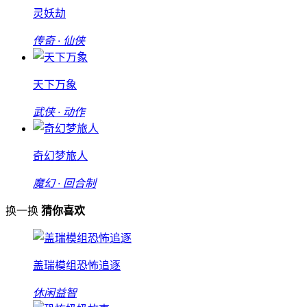
灵妖劫
传奇 · 仙侠
天下万象
武侠 · 动作
奇幻梦旅人
魔幻 · 回合制
换一换
猜你喜欢
盖瑞模组恐怖追逐
休闲益智