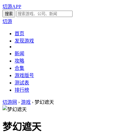
切游APP
切游
首页
发现游戏
新闻
攻略
合集
游戏版号
测试表
排行榜
切游网
›
游戏
›
梦幻遮天
梦幻遮天