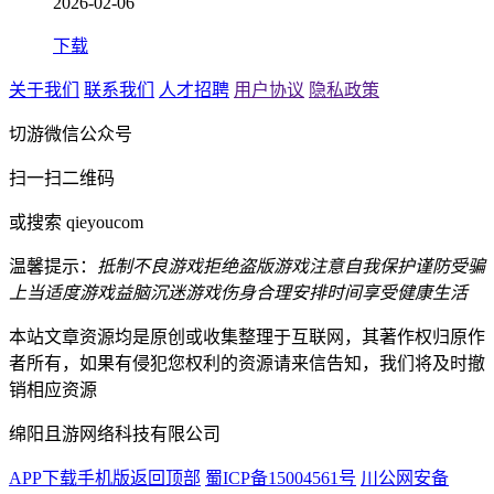
2026-02-06
下载
关于我们
联系我们
人才招聘
用户协议
隐私政策
切游微信公众号
扫一扫二维码
或搜索 qieyoucom
温馨提示：
抵制不良游戏
拒绝盗版游戏
注意自我保护
谨防受骗
上当
适度游戏益脑
沉迷游戏伤身
合理安排时间
享受健康生活
本站文章资源均是原创或收集整理于互联网，其著作权归原作
者所有，如果有侵犯您权利的资源请来信告知，我们将及时撤
销相应资源
绵阳且游网络科技有限公司
APP下载
手机版
返回顶部
蜀ICP备15004561号
川公网安备