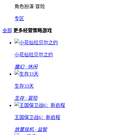
角色扮演·冒险
专区
全部
更多经营策略游戏
小花仙拉贝尔之约
魔幻 · 休闲
生存33天
生存 · 冒险
王国保卫战6：新启程
放置挂机 · 益智