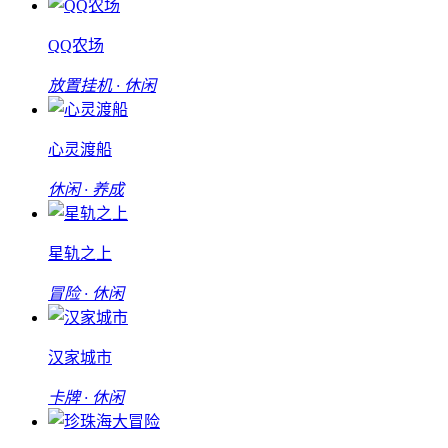
QQ农场
放置挂机 · 休闲
心灵渡船
休闲 · 养成
星轨之上
冒险 · 休闲
汉家城市
卡牌 · 休闲