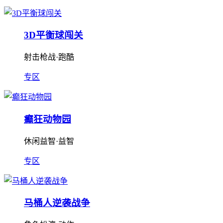
3D平衡球闯关
射击枪战·跑酷
专区
癫狂动物园
休闲益智·益智
专区
马桶人逆袭战争