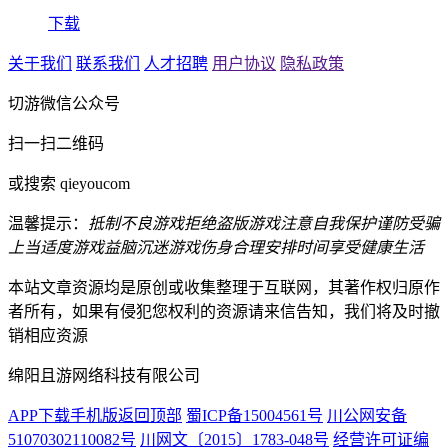
下载
关于我们
联系我们
人才招聘
用户协议
隐私政策
切游微信公众号
扫一扫二维码
或搜索 qieyoucom
温馨提示：
抵制不良游戏
拒绝盗版游戏
注意自我保护
谨防受骗
上当
适度游戏益脑
沉迷游戏伤身
合理安排时间
享受健康生活
本站文章资源均是原创或收集整理于互联网，其著作权归原作
者所有，如果有侵犯您权利的资源请来信告知，我们将及时撤
销相应资源
绵阳且游网络科技有限公司
APP下载
手机版
返回顶部
蜀ICP备15004561号
川公网安备
51070302110082号
川网文〔2015〕1783-048号
经营许可证编