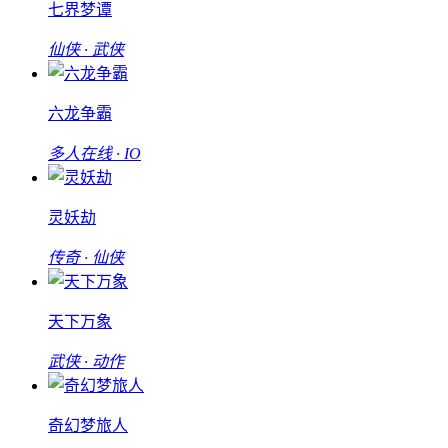
七界梦谭
仙侠 · 武侠
六龙争霸
多人在线 · IO
灵妖劫
传奇 · 仙侠
天下万象
武侠 · 动作
奇幻梦旅人