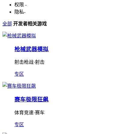
权限
-
隐私
-
全部
开发者相关游戏
枪械武器模拟
射击枪战·射击
专区
赛车极限狂飙
体育竞速·赛车
专区