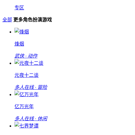
专区
全部
更多角色扮演游戏
烽烟
武侠 · 动作
元夜十二谈
多人在线 · 冒险
亿万光年
多人在线 · 休闲