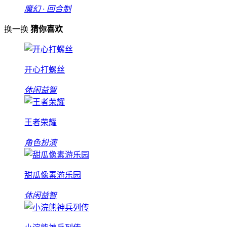
魔幻 · 回合制
换一换
猜你喜欢
开心打螺丝
休闲益智
王者荣耀
角色扮演
甜瓜像素游乐园
休闲益智