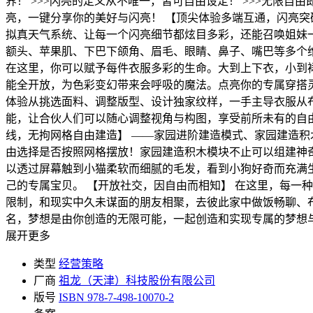
界！ >>>闪亮的定义从不唯一，皆可自由设定！ >>>无限
亮，一键分享你的美好与闪亮！ 【顶尖体验多端互通，闪亮突
拟真天气系统、让每一个闪亮细节都炫目多彩，还能召唤姐妹一
额头、苹果肌、下巴下颌角、眉毛、眼睛、鼻子、嘴巴等多个维
在这里，你可以赋予每件衣服多彩的生命。大到上下衣，小到
能全开放，为色彩变幻带来会呼吸的魔法。点亮你的专属穿搭灵感
体验从挑选面料、调整版型、设计独家纹样，一手主导衣服从布
能，让合伙人们可以随心调整视角与构图，享受前所未有的自由
线，无拘网格自由建造】 ——家园进阶建造模式、家园建造积
由选择是否按照网格摆放！家园建造积木模块不止可以组建神奇
以透过屏幕触到小猫柔软而细腻的毛发，看到小狗好奇而充满
己的专属宝贝。 【开放社交，因自由而相知】 在这里，每一
限制，和现实中久未谋面的朋友相聚，去彼此家中做饭畅聊、
名，梦想是由你创造的无限可能，一起创造和实现专属的梦想
展开更多
类型
经营策略
厂商
祖龙（天津）科技股份有限公司
版号
ISBN 978-7-498-10070-2