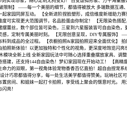
自由即刻实现想象，随心定制无拘变幻！ 百变虚拟形象、万千海
破限制】 ——每一个美丽的细节，都值得被放大 多端数据互通
起家园同屏互动。 【全新进阶捏脸塑形，成倍维度新增助力赛博焕
度可实现更大范围调节，名品脸蛋由你制定！ 【无限染色搭配，
裙摆蕾丝，数个部位皆可染色，三星到六星服装皆可自由染色，
，定制专属美丽时刻。 【无限创意呈现，DIY专属服饰】 —
料到成品的全过程。 【衣橱拍照&家园拍照迎来全面优化】 
拍照新体验！以更加独特和个性化的视角，更深度地饱览闪亮世界
木模块全新上线 全新家园玩法中可随心选择重叠摆放家具、调
搭建，还支持144自由染色！梦幻家园现在开始动工！ 【高精
生命力的双眼，第一视角体验宠物香香百亿直拍！超自由捏宠系统
种设计巧思都值得分享，每一处生活美学都值得赞美。玩呐社区
布置房间、和姐妹一起打卡拍照，享受线上聚会的惬意时光。 用
与闪亮！