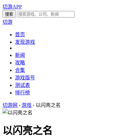
切游APP
切游
首页
发现游戏
新闻
攻略
合集
游戏版号
测试表
排行榜
切游网
›
游戏
›
以闪亮之名
以闪亮之名