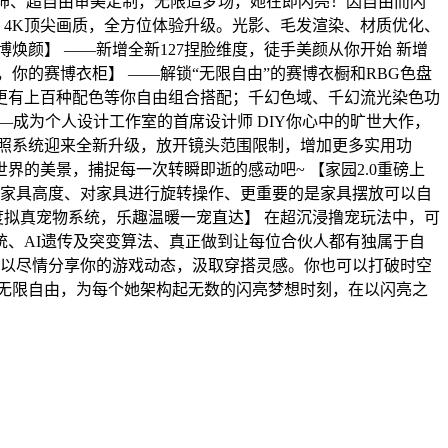
量服饰、超自由审美定制，无限造梦场，她在即闪亮！因自由而闪
、4K顶尖画质，全方位体验升级。光影、毛发渲染、材质优化、
颜】 ——新增全新127捏脸维度，徒手美颜从你开始 新增
你的赛博衣柜】 ——解锁“无限自由”的赛博衣橱和RBG色盘
更有上百种配色等你自由组合搭配；千幻色域、千幻流光染色功
—成为个人设计工作室的首席设计师 DIY你心中的旷世大作，
拍照系统迎来全新升级，放开镜头范围限制，增加更多实用功
的美景，捕捉每一次转瞬即逝的感动吧~ 【家园2.0重磅上
整家具高度、对家具进行旋转操作、更重要的是家具摆放可以自
度拟真宠物系统，乐趣温暖一宠直达】 在超沉浸撸宠玩法中，可
、AI遗传及突变算法、真正做到让每位合伙人都有独属于自
可以尽情分享你的游戏动态，汲取穿搭灵感。你也可以打破时空
无限自由，为每个她架构起无数的闪亮梦想时刻，在以闪亮之