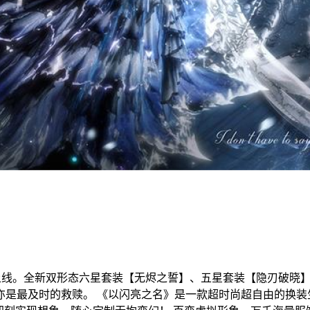
日限时上线。全新双形态六星套装【无烬之誓】、五星套装【隐刃破
是最及时的救赎。 《以闪亮之名》是一款超时尚超自由的换装生