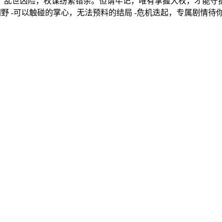
乱世凶险，权谋纷繁错杂。但请牢记，唯有掌握大权，才能守护珍
控朝野 -可以触碰的掌心，无法预料的结局 -危机迭起，专属剧情待