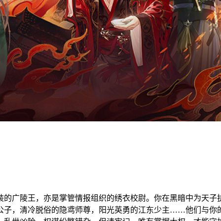
装的广陵王，亦是掌管情报组织的绣衣校尉。你在黑暗中为天子
公子，清冷脱俗的隐鸢师尊，阳光英勇的江东少主……他们与你