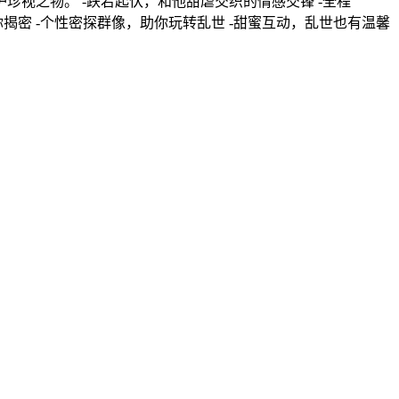
视之物。 -跌宕起伏，和他甜虐交织的情感交锋 -全程
你揭密 -个性密探群像，助你玩转乱世 -甜蜜互动，乱世也有温馨