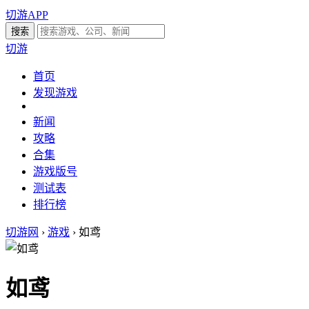
切游APP
切游
首页
发现游戏
新闻
攻略
合集
游戏版号
测试表
排行榜
切游网
›
游戏
›
如鸢
如鸢