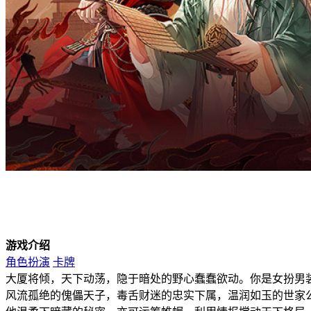
游戏介绍
角色扮演
卡牌
大厦将倾，天下动荡，隐于暗处的野心蠢蠢欲动。你是女扮男
风流孤绝的傀儡天子，毒舌财迷的忠实下属，温润如玉的世家