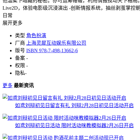
他温柔下暗藏的秘密。亦可运筹帷幄，利用情报搅动天下格局。
Live2D，体验电影级沉浸演出 -创新情报系统，抽丝剥茧掌
日常
展开更多
类型
角色扮演
厂商
上海灵犀互动娱乐有限公司
版号
ISBN 978-7-498-13662-6
备案
-
权限
-
隐私
-
更多
最新资讯
如鸢刘辩初见日留言有礼 刘辩2月28日初见日活动开启
如鸢刘辩初见日活动 限时活动咪教模拟器2月26日开启