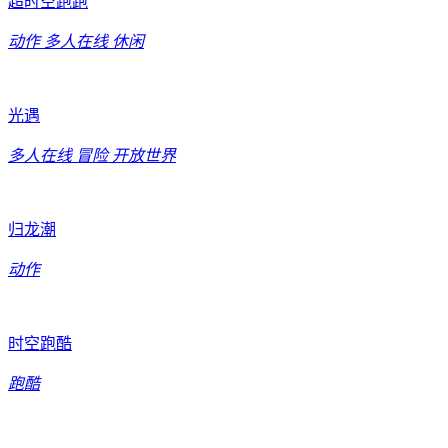
超时空跑跑
动作
多人在线
休闲
光遇
多人在线
冒险
开放世界
归龙潮
动作
时空跑酷
跑酷