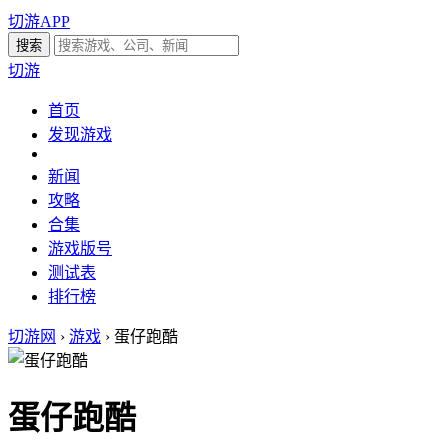
切游APP
切游
首页
发现游戏
新闻
攻略
合集
游戏版号
测试表
排行榜
切游网
›
游戏
›
蛋仔跑酷
蛋仔跑酷