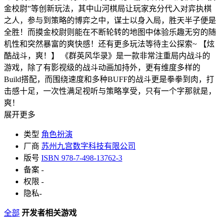
金校尉”等创新玩法，其中山河棋局让玩家充分代入对弈执棋
之人，参与到策略的博弈之中，谋士以身入局，胜天半子便是
全胜！而摸金校尉则能在不断轮转的地图中体验乐趣无穷的随
机性和突然暴富的爽快感！还有更多玩法等待主公探索~ 【炫
酷战斗，爽！】 《群英风华录》是一款非常注重局内战斗的
游戏，除了有影视级的战斗动画加持外，更有维度多样的
Build搭配，而围绕速度和多种BUFF的战斗更是拳拳到肉，打
击感十足，一次性满足视听与策略享受，只有一个字那就是，
爽！
展开更多
类型
角色扮演
厂商
苏州九宫数字科技有限公司
版号
ISBN 978-7-498-13762-3
备案
-
权限
-
隐私
-
全部
开发者相关游戏