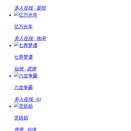
多人在线 · 冒险
亿万光年
多人在线 · 休闲
七界梦谭
仙侠 · 武侠
六龙争霸
多人在线 · IO
灵妖劫
传奇 · 仙侠