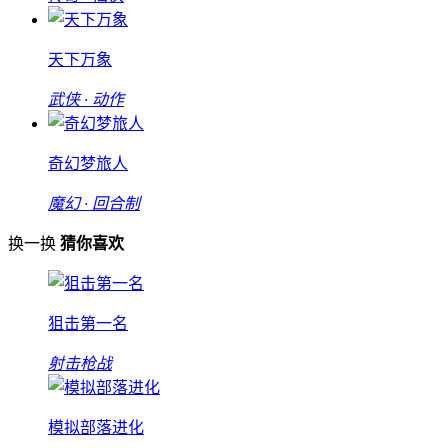
天下万象
武侠 · 动作
奇幻梦旅人
魔幻 · 回合制
换一换
猜你喜欢
狙击第一名
射击枪战
模拟部落进化