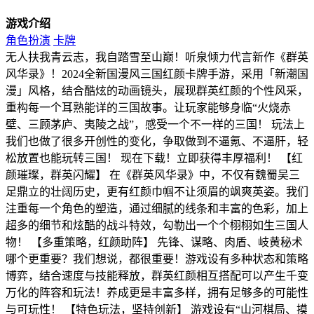
游戏介绍
角色扮演
卡牌
无人扶我青云志，我自踏雪至山巅！听泉倾力代言新作《群英
风华录》！2024全新国漫风三国红颜卡牌手游，采用「新潮国
漫」风格，结合酷炫的动画镜头，展现群英红颜的个性风采，
重构每一个耳熟能详的三国故事。让玩家能够身临“火烧赤
壁、三顾茅庐、夷陵之战”，感受一个不一样的三国！ 玩法上
我们也做了很多开创性的变化，争取做到不逼氪、不逼肝，轻
松放置也能玩转三国！ 现在下载！立即获得丰厚福利！ 【红
颜璀璨，群英闪耀】 在《群英风华录》中，不仅有魏蜀吴三
足鼎立的壮阔历史，更有红颜巾帼不让须眉的飒爽英姿。我们
注重每一个角色的塑造，通过细腻的线条和丰富的色彩，加上
超多的细节和炫酷的战斗特效，勾勒出一个个栩栩如生三国人
物！ 【多重策略，红颜助阵】 先锋、谋略、肉盾、岐黄秘术
哪个更重要？我们想说，都很重要！游戏设有多种状态和策略
博弈，结合速度与技能释放，群英红颜相互搭配可以产生千变
万化的阵容和玩法！养成更是丰富多样，拥有足够多的可能性
与可玩性！ 【特色玩法，坚持创新】 游戏设有“山河棋局、摸