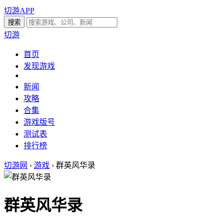
切游APP
切游
首页
发现游戏
新闻
攻略
合集
游戏版号
测试表
排行榜
切游网
›
游戏
›
群英风华录
群英风华录