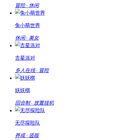
冒险 · 休闲
兔小萌世界
休闲 · 美女
吉星派对
多人在线 · 冒险
妖妖棋
回合制 · 放置挂机
无尽探险队
养成 · 竖版