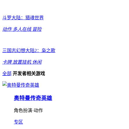
斗罗大陆：猎魂世界
动作
多人在线
冒险
三国志幻想大陆2：枭之歌
卡牌
放置挂机
休闲
全部
开发者相关游戏
奥特曼传奇英雄
角色扮演·动作
专区