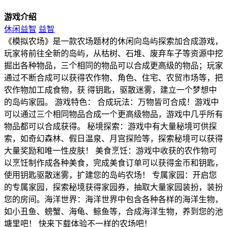
游戏介绍
休闲益智
益智
《模拟农场》是一款农场题材的休闲向岛屿探索加合成游戏，
玩家将前往全新的岛屿，从枯树、石堆、废弃车子等资源中挖
掘出各种物品，三个相同的物品可以合成更高级的物品；玩家
通过不断合成可以获得农作物、角色、住宅、农贸市场等，把
农作物加工成食物，获 得钥匙，驱散迷雾，建立一个梦想中
的岛屿家园。 游戏特色： 合成玩法：万物皆可合成！游戏中
可以通过三个相同物品合成一个更高级物品，游戏中几乎所有
物品都可以合成获得。 秘境探索：游戏中有大量秘境可供探
索，如奇幻森林、假日温泉、月宫探险等，探索秘境可以获得
大量奖励和唯一性皮肤！ 美食烹饪：游戏中收获的农作物可
以烹饪制作成各种美食，完成美食订单可以获得金币和钥匙，
使用钥匙驱散迷雾，扩建您的岛屿农场！ 专属家园：开启您
的专属家园，探索秘境获得家园券，抽取大量家园装扮，装扮
您的房间。海洋世界：海洋世界中包含各种各样的海洋生物，
如小丑鱼、螃蟹、海龟、鲸鱼等，合成海洋生物，养到您的池
塘里吧！ 快来下载体验不一样的农场吧！