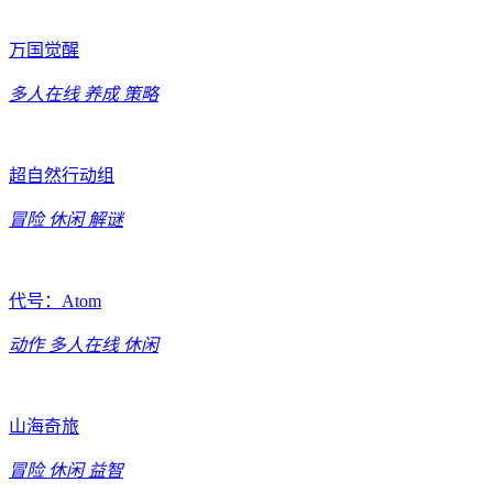
万国觉醒
多人在线
养成
策略
超自然行动组
冒险
休闲
解谜
代号：Atom
动作
多人在线
休闲
山海奇旅
冒险
休闲
益智