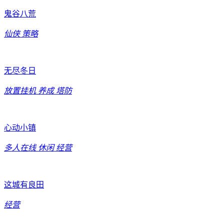
鬼谷八荒
仙侠
策略
无尽冬日
放置挂机
养成
塔防
心动小镇
多人在线
休闲
经营
这城有良田
经营