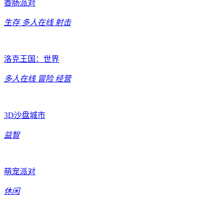
香肠派对
生存
多人在线
射击
洛克王国：世界
多人在线
冒险
经营
3D沙盘城市
益智
萌宠派对
休闲