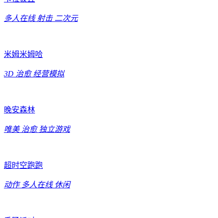
多人在线
射击
二次元
米姆米姆哈
3D
治愈
经营模拟
晚安森林
唯美
治愈
独立游戏
超时空跑跑
动作
多人在线
休闲