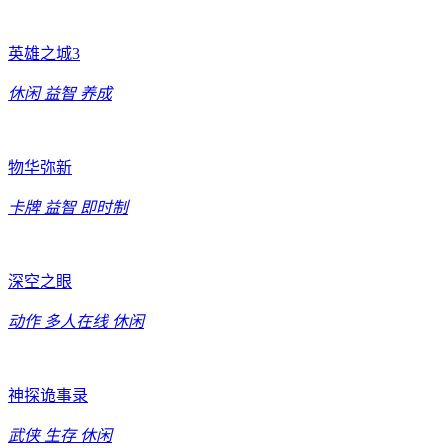
英雄之城3
休闲
益智
养成
物华弥新
卡牌
益智
即时制
深空之眼
动作
多人在线
休闲
神探诡事录
武侠
生存
休闲