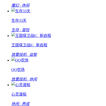
魔幻 · 休闲
生存33天
生存 · 冒险
王国保卫战6：新启程
放置挂机 · 益智
QQ农场
放置挂机 · 休闲
心灵渡船
休闲 · 养成