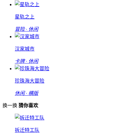
星轨之上
冒险 · 休闲
汉家城市
卡牌 · 休闲
珍珠海大冒险
休闲 · 横版
换一换
猜你喜欢
拆迁特工队