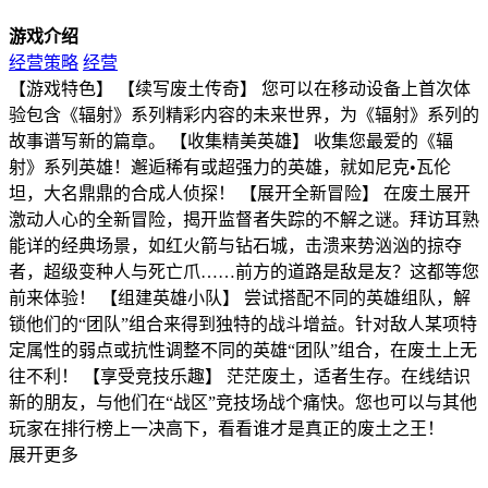
游戏介绍
经营策略
经营
【游戏特色】 【续写废土传奇】 您可以在移动设备上首次体
验包含《辐射》系列精彩内容的未来世界，为《辐射》系列的
故事谱写新的篇章。 【收集精美英雄】 收集您最爱的《辐
射》系列英雄！邂逅稀有或超强力的英雄，就如尼克•瓦伦
坦，大名鼎鼎的合成人侦探！ 【展开全新冒险】 在废土展开
激动人心的全新冒险，揭开监督者失踪的不解之谜。拜访耳熟
能详的经典场景，如红火箭与钻石城，击溃来势汹汹的掠夺
者，超级变种人与死亡爪……前方的道路是敌是友？这都等您
前来体验！ 【组建英雄小队】 尝试搭配不同的英雄组队，解
锁他们的“团队”组合来得到独特的战斗增益。针对敌人某项特
定属性的弱点或抗性调整不同的英雄“团队”组合，在废土上无
往不利！ 【享受竞技乐趣】 茫茫废土，适者生存。在线结识
新的朋友，与他们在“战区”竞技场战个痛快。您也可以与其他
玩家在排行榜上一决高下，看看谁才是真正的废土之王！
展开更多