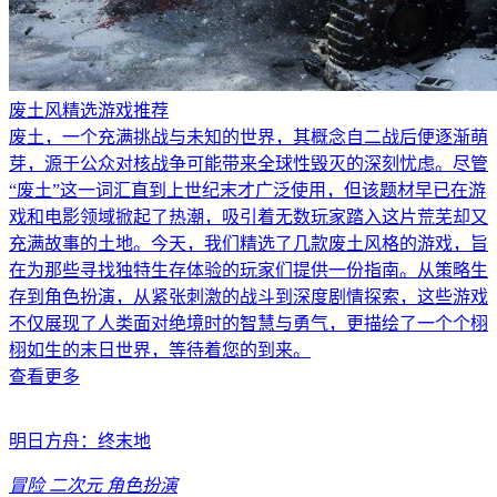
废土风精选游戏推荐
废土，一个充满挑战与未知的世界，其概念自二战后便逐渐萌
芽，源于公众对核战争可能带来全球性毁灭的深刻忧虑。尽管
“废土”这一词汇直到上世纪末才广泛使用，但该题材早已在游
戏和电影领域掀起了热潮，吸引着无数玩家踏入这片荒芜却又
充满故事的土地。今天，我们精选了几款废土风格的游戏，旨
在为那些寻找独特生存体验的玩家们提供一份指南。从策略生
存到角色扮演，从紧张刺激的战斗到深度剧情探索，这些游戏
不仅展现了人类面对绝境时的智慧与勇气，更描绘了一个个栩
栩如生的末日世界，等待着您的到来。
查看更多
明日方舟：终末地
冒险
二次元
角色扮演