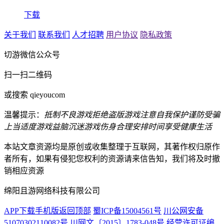
下载
关于我们
联系我们
人才招聘
用户协议
隐私政策
切游微信公众号
扫一扫二维码
或搜索 qieyoucom
温馨提示：
抵制不良游戏
拒绝盗版游戏
注意自我保护
谨防受骗
上当
适度游戏益脑
沉迷游戏伤身
合理安排时间
享受健康生活
本站文章资源均是原创或收集整理于互联网，其著作权归原作
者所有，如果有侵犯您权利的资源请来信告知，我们将及时撤
销相应资源
绵阳且游网络科技有限公司
APP下载
手机版
返回顶部
蜀ICP备15004561号
川公网安备
51070302110082号
川网文〔2015〕1783-048号
经营许可证编