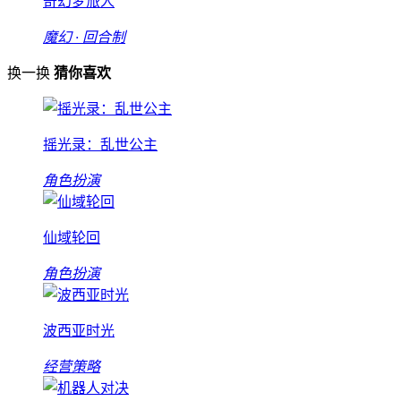
奇幻梦旅人
魔幻 · 回合制
换一换
猜你喜欢
摇光录：乱世公主
角色扮演
仙域轮回
角色扮演
波西亚时光
经营策略