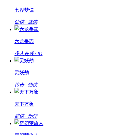
七界梦谭
仙侠 · 武侠
六龙争霸
多人在线 · IO
灵妖劫
传奇 · 仙侠
天下万象
武侠 · 动作