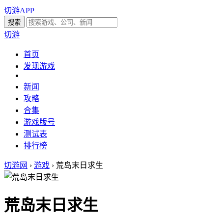
切游APP
切游
首页
发现游戏
新闻
攻略
合集
游戏版号
测试表
排行榜
切游网
›
游戏
›
荒岛末日求生
荒岛末日求生