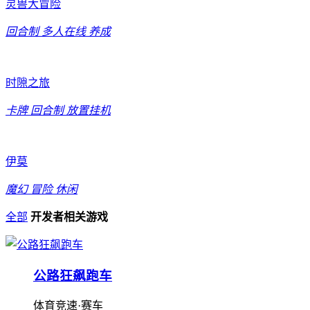
灵兽大冒险
回合制
多人在线
养成
时隙之旅
卡牌
回合制
放置挂机
伊莫
魔幻
冒险
休闲
全部
开发者相关游戏
公路狂飙跑车
体育竞速·赛车