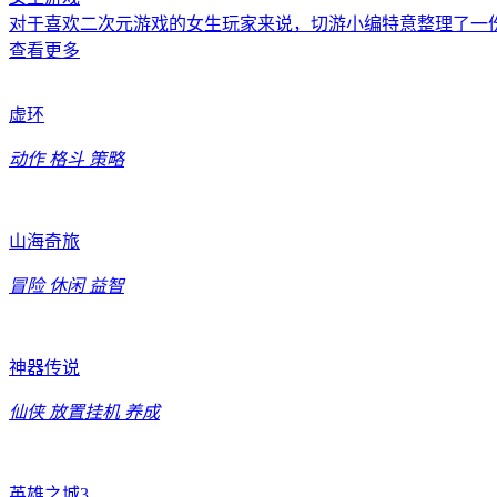
对于喜欢二次元游戏的女生玩家来说，切游小编特意整理了一
查看更多
虚环
动作
格斗
策略
山海奇旅
冒险
休闲
益智
神器传说
仙侠
放置挂机
养成
英雄之城3