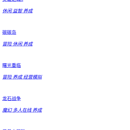
休闲
益智
养成
碳碳岛
冒险
休闲
养成
曙光重临
冒险
养成
经营模拟
龙石战争
魔幻
多人在线
养成