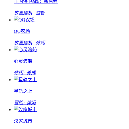
王国保卫战6：新启程
放置挂机 · 益智
QQ农场
放置挂机 · 休闲
心灵渡船
休闲 · 养成
星轨之上
冒险 · 休闲
汉家城市