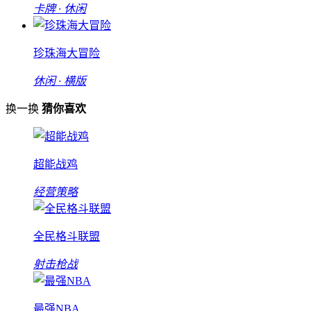
卡牌 · 休闲
珍珠海大冒险
休闲 · 横版
换一换
猜你喜欢
超能战鸡
经营策略
全民格斗联盟
射击枪战
最强NBA