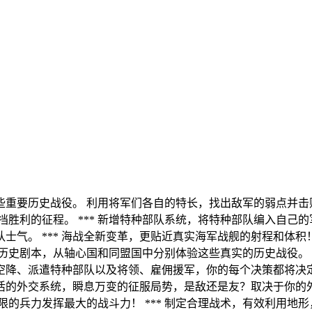
那些重要历史战役。 利用将军们各自的特长，找出敌军的弱点并击
胜利的征程。 *** 新增特种部队系统，将特种部队编入自己
士气。 *** 海战全新变革，更贴近真实海军战舰的射程和体积！ *
20个历史剧本，从轴心国和同盟国中分别体验这些真实的历史战役。
、空降、派遣特种部队以及将领、雇佣援军，你的每个决策都将决定战
灵活的外交系统，瞬息万变的征服局势，是敌还是友？取决于你的外
有限的兵力发挥最大的战斗力！ *** 制定合理战术，有效利用地形