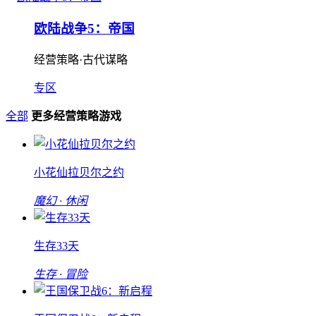
欧陆战争5：帝国
经营策略·古代谋略
专区
全部
更多经营策略游戏
小花仙拉贝尔之约
魔幻 · 休闲
生存33天
生存 · 冒险