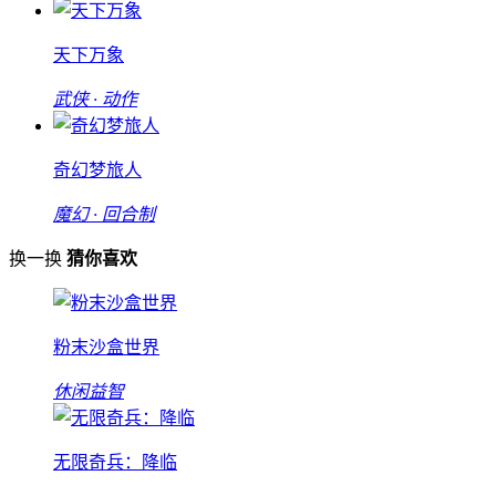
天下万象
武侠 · 动作
奇幻梦旅人
魔幻 · 回合制
换一换
猜你喜欢
粉末沙盒世界
休闲益智
无限奇兵：降临