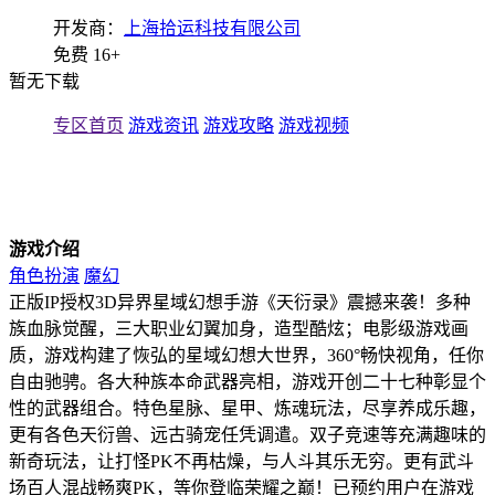
开发商：
上海拾运科技有限公司
免费
16+
暂无下载
专区首页
游戏资讯
游戏攻略
游戏视频
游戏介绍
角色扮演
魔幻
正版IP授权3D异界星域幻想手游《天衍录》震撼来袭！多种
族血脉觉醒，三大职业幻翼加身，造型酷炫；电影级游戏画
质，游戏构建了恢弘的星域幻想大世界，360°畅快视角，任你
自由驰骋。各大种族本命武器亮相，游戏开创二十七种彰显个
性的武器组合。特色星脉、星甲、炼魂玩法，尽享养成乐趣，
更有各色天衍兽、远古骑宠任凭调遣。双子竞速等充满趣味的
新奇玩法，让打怪PK不再枯燥，与人斗其乐无穷。更有武斗
场百人混战畅爽PK，等你登临荣耀之巅！已预约用户在游戏