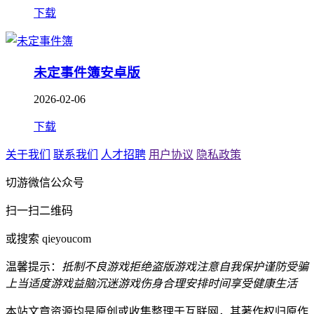
下载
未定事件簿安卓版
2026-02-06
下载
关于我们
联系我们
人才招聘
用户协议
隐私政策
切游微信公众号
扫一扫二维码
或搜索 qieyoucom
温馨提示：
抵制不良游戏
拒绝盗版游戏
注意自我保护
谨防受骗
上当
适度游戏益脑
沉迷游戏伤身
合理安排时间
享受健康生活
本站文章资源均是原创或收集整理于互联网，其著作权归原作