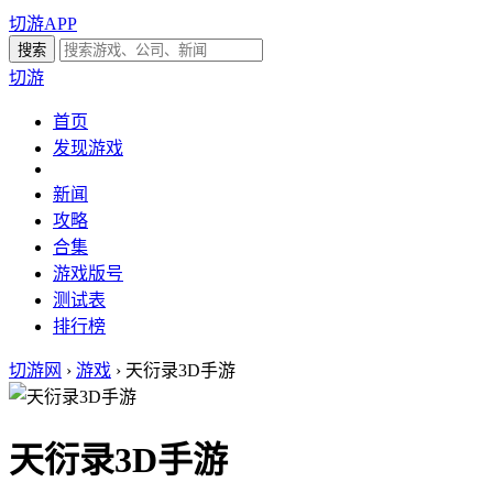
切游APP
切游
首页
发现游戏
新闻
攻略
合集
游戏版号
测试表
排行榜
切游网
›
游戏
›
天衍录3D手游
天衍录3D手游