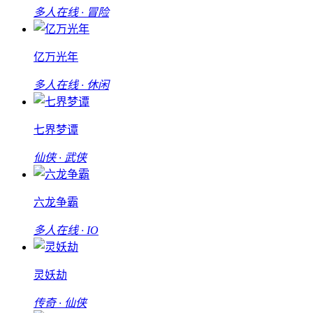
多人在线 · 冒险
亿万光年
多人在线 · 休闲
七界梦谭
仙侠 · 武侠
六龙争霸
多人在线 · IO
灵妖劫
传奇 · 仙侠