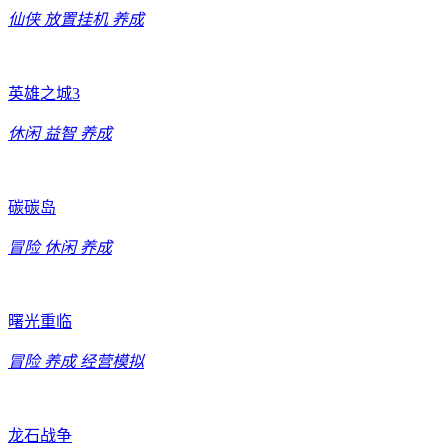
仙侠
放置挂机
养成
英雄之城3
休闲
益智
养成
碳碳岛
冒险
休闲
养成
曙光重临
冒险
养成
经营模拟
龙石战争