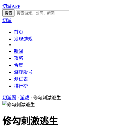
切游APP
切游
首页
发现游戏
新闻
攻略
合集
游戏版号
测试表
排行榜
切游网
›
游戏
›
修勾刺激逃生
修勾刺激逃生