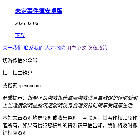
未定事件簿安卓版
2026-02-06
下载
关于我们
联系我们
人才招聘
用户协议
隐私政策
切游微信公众号
扫一扫二维码
或搜索 qieyoucom
温馨提示：
抵制不良游戏
拒绝盗版游戏
注意自我保护
谨防受骗
上当
适度游戏益脑
沉迷游戏伤身
合理安排时间
享受健康生活
本站文章资源均是原创或收集整理于互联网，其著作权归原作
者所有，如果有侵犯您权利的资源请来信告知，我们将及时撤
销相应资源