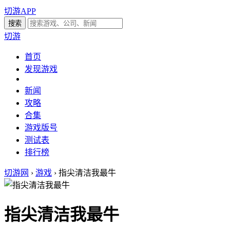
切游APP
切游
首页
发现游戏
新闻
攻略
合集
游戏版号
测试表
排行榜
切游网
›
游戏
›
指尖清洁我最牛
指尖清洁我最牛