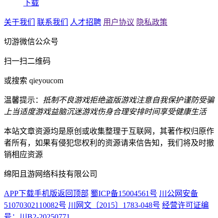
下载
关于我们
联系我们
人才招聘
用户协议
隐私政策
切游微信公众号
扫一扫二维码
或搜索 qieyoucom
温馨提示：
抵制不良游戏
拒绝盗版游戏
注意自我保护
谨防受骗
上当
适度游戏益脑
沉迷游戏伤身
合理安排时间
享受健康生活
本站文章资源均是原创或收集整理于互联网，其著作权归原作
者所有，如果有侵犯您权利的资源请来信告知，我们将及时撤
销相应资源
绵阳且游网络科技有限公司
APP下载
手机版
返回顶部
蜀ICP备15004561号
川公网安备
51070302110082号
川网文〔2015〕1783-048号
经营许可证编
号：川B2-20250771