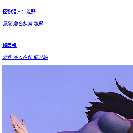
怪物猎人：荒野
冒险
角色扮演
暗黑
解限机
动作
多人在线
即时制