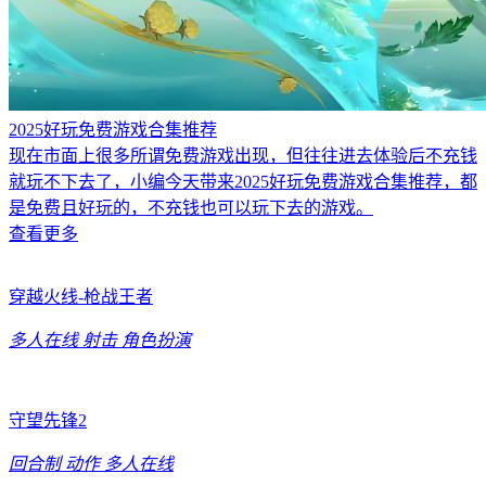
2025好玩免费游戏合集推荐
现在市面上很多所谓免费游戏出现，但往往进去体验后不充钱
就玩不下去了，小编今天带来2025好玩免费游戏合集推荐，都
是免费且好玩的，不充钱也可以玩下去的游戏。
查看更多
穿越火线-枪战王者
多人在线
射击
角色扮演
守望先锋2
回合制
动作
多人在线