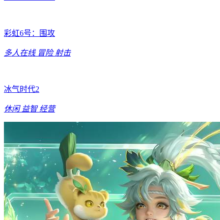
彩虹6号：围攻
多人在线
冒险
射击
冰气时代2
休闲
益智
经营