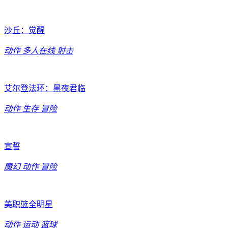
沙丘：觉醒
动作
多人在线
射击
艾尔登法环：黑夜君临
动作
生存
冒险
宣誓
魔幻
动作
冒险
美职篮全明星
动作
运动
篮球