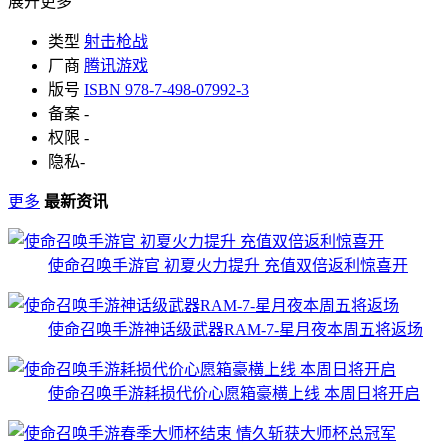
展开更多
类型
射击枪战
厂商
腾讯游戏
版号
ISBN 978-7-498-07992-3
备案
-
权限
-
隐私
-
更多
最新资讯
使命召唤手游官 初夏火力提升 充值双倍返利惊喜开
使命召唤手游神话级武器RAM-7-星月夜本周五将返场
使命召唤手游耗损代价心愿箱豪横上线 本周日将开启