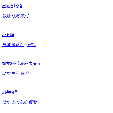
星露谷物语
冒险
休闲
养成
小丑牌
纸牌
策略
Roguelike
如龙8外传夏威夷海盗
动作
生存
冒险
幻兽帕鲁
动作
多人在线
冒险