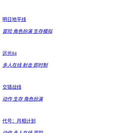
明日地平线
冒险
角色扮演
生存模拟
远光84
多人在线
射击
即时制
交错战线
动作
生存
角色扮演
代号：月相计划
动作
多人在线
冒险