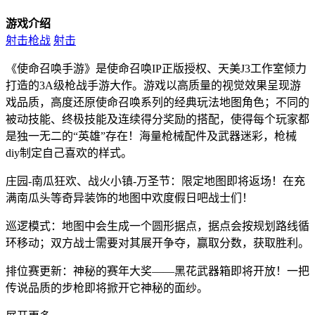
游戏介绍
射击枪战
射击
《使命召唤手游》是使命召唤IP正版授权、天美J3工作室倾力
打造的3A级枪战手游大作。游戏以高质量的视觉效果呈现游
戏品质，高度还原使命召唤系列的经典玩法地图角色；不同的
被动技能、终极技能及连续得分奖励的搭配，使得每个玩家都
是独一无二的“英雄”存在！海量枪械配件及武器迷彩，枪械
diy制定自己喜欢的样式。
庄园-南瓜狂欢、战火小镇-万圣节：限定地图即将返场！在充
满南瓜头等奇异装饰的地图中欢度假日吧战士们！
巡逻模式：地图中会生成一个圆形据点，据点会按规划路线循
环移动；双方战士需要对其展开争夺，赢取分数，获取胜利。
排位赛更新：神秘的赛年大奖——黑花武器箱即将开放！一把
传说品质的步枪即将掀开它神秘的面纱。