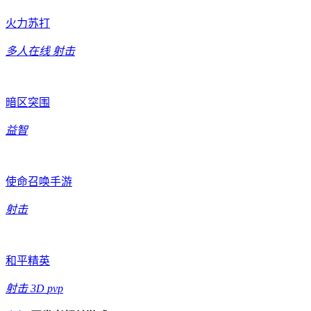
火力苏打
多人在线
射击
暗区突围
益智
使命召唤手游
射击
和平精英
射击
3D
pvp