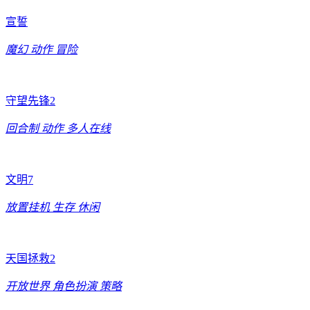
宣誓
魔幻
动作
冒险
守望先锋2
回合制
动作
多人在线
文明7
放置挂机
生存
休闲
天国拯救2
开放世界
角色扮演
策略